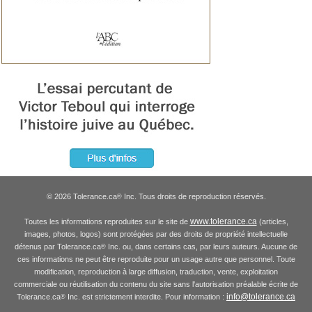
© 2026 Tolerance.ca
Inc. Tous droits de reproduction réservés.
®
www.tolerance.ca
Toutes les informations reproduites sur le site de
(articles,
images, photos, logos) sont protégées par des droits de propriété intellectuelle
détenus par Tolerance.ca
Inc. ou, dans certains cas, par leurs auteurs. Aucune de
®
ces informations ne peut être reproduite pour un usage autre que personnel. Toute
modification, reproduction à large diffusion, traduction, vente, exploitation
commerciale ou réutilisation du contenu du site sans l'autorisation préalable écrite de
info@tolerance.ca
Tolerance.ca
Inc. est strictement interdite. Pour information :
®