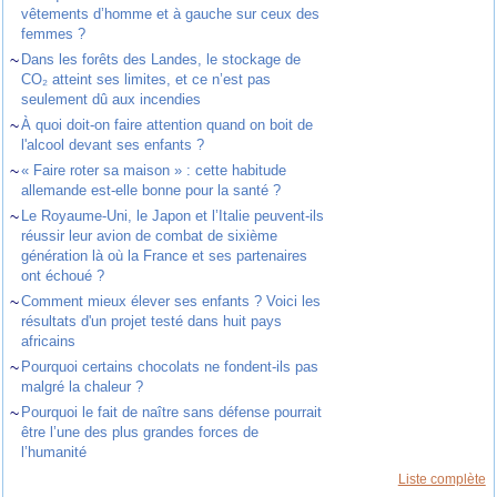
vêtements d’homme et à gauche sur ceux des
femmes ?
~
Dans les forêts des Landes, le stockage de
CO₂ atteint ses limites, et ce n’est pas
seulement dû aux incendies
~
À quoi doit-on faire attention quand on boit de
l'alcool devant ses enfants ?
~
« Faire roter sa maison » : cette habitude
allemande est-elle bonne pour la santé ?
~
Le Royaume-Uni, le Japon et l’Italie peuvent-ils
réussir leur avion de combat de sixième
génération là où la France et ses partenaires
ont échoué ?
~
Comment mieux élever ses enfants ? Voici les
résultats d'un projet testé dans huit pays
africains
~
Pourquoi certains chocolats ne fondent-ils pas
malgré la chaleur ?
~
Pourquoi le fait de naître sans défense pourrait
être l’une des plus grandes forces de
l’humanité
Liste complète