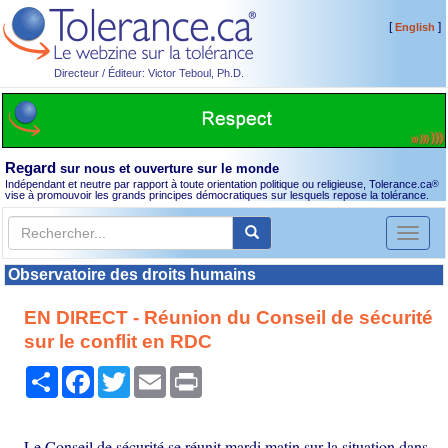
[
]
English
Directeur / Éditeur: Victor Teboul, Ph.D.
Regard
sur nous et ouverture sur le monde
Indépendant et neutre par rapport à toute orientation politique ou religieuse, Tolerance.ca
®
vise à promouvoir les grands principes démocratiques sur lesquels repose la tolérance.
Toggl
naviga
Observatoire des droits humains
EN DIRECT - Réunion du Conseil de sécurité
sur le conflit en RDC
Partager
Facebook
Twitter
Email
Print
Le Conseil de sécurité se réunit mardi matin sur la situation dans