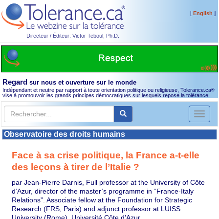
[
]
English
Directeur / Éditeur: Victor Teboul, Ph.D.
Regard
sur nous et ouverture sur le monde
Indépendant et neutre par rapport à toute orientation politique ou religieuse, Tolerance.ca
®
vise à promouvoir les grands principes démocratiques sur lesquels repose la tolérance.
Toggl
naviga
Observatoire des droits humains
Face à sa crise politique, la France a-t-elle
des leçons à tirer de l’Italie ?
par Jean-Pierre Darnis, Full professor at the University of Côte
d’Azur, director of the master’s programme in “France-Italy
Relations”. Associate fellow at the Foundation for Strategic
Research (FRS, Paris) and adjunct professor at LUISS
University (Rome), Université Côte d’Azur