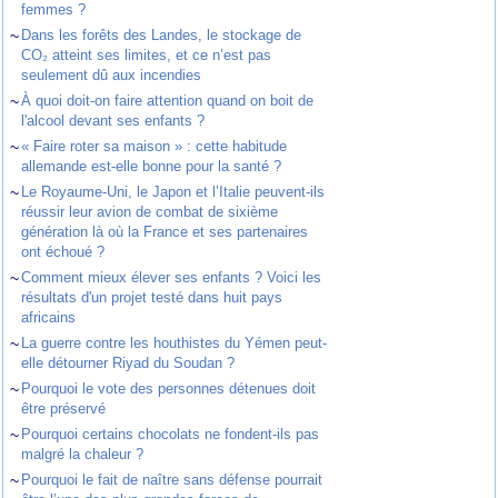
femmes ?
~
Dans les forêts des Landes, le stockage de
CO₂ atteint ses limites, et ce n’est pas
seulement dû aux incendies
~
À quoi doit-on faire attention quand on boit de
l'alcool devant ses enfants ?
~
« Faire roter sa maison » : cette habitude
allemande est-elle bonne pour la santé ?
~
Le Royaume-Uni, le Japon et l’Italie peuvent-ils
réussir leur avion de combat de sixième
génération là où la France et ses partenaires
ont échoué ?
~
Comment mieux élever ses enfants ? Voici les
résultats d'un projet testé dans huit pays
africains
~
La guerre contre les houthistes du Yémen peut-
elle détourner Riyad du Soudan ?
~
Pourquoi le vote des personnes détenues doit
être préservé
~
Pourquoi certains chocolats ne fondent-ils pas
malgré la chaleur ?
~
Pourquoi le fait de naître sans défense pourrait