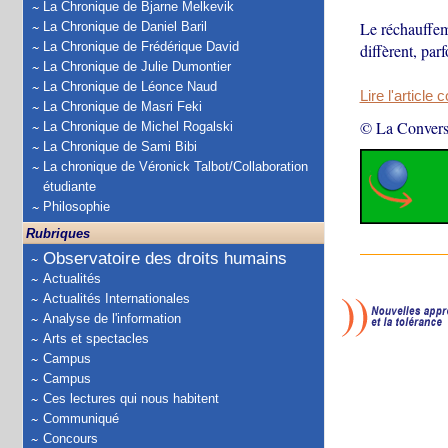
La Chronique de Bjarne Melkevik
Le réchauffem
La Chronique de Daniel Baril
La Chronique de Frédérique David
diffèrent, par
La Chronique de Julie Dumontier
La Chronique de Léonce Naud
Lire l'article 
La Chronique de Masri Feki
© La Convers
La Chronique de Michel Rogalski
La Chronique de Sami Bibi
La chronique de Véronick Talbot/Collaboration
étudiante
Philosophie
Rubriques
Observatoire des droits humains
Actualités
Actualités Internationales
Analyse de l'information
Arts et spectacles
Campus
Campus
Ces lectures qui nous habitent
Communiqué
Concours