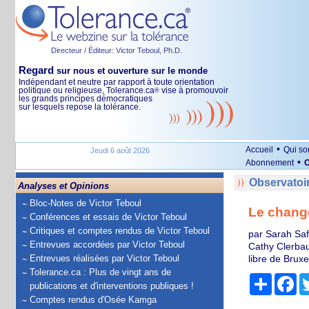
Directeur / Éditeur: Victor Teboul, Ph.D.
Regard
sur nous et ouverture sur le monde
Indépendant et neutre par rapport à toute orientation
politique ou religieuse, Tolerance.ca
vise à promouvoir
®
les grands principes démocratiques
sur lesquels repose la tolérance.
•
Accueil
Qui s
Jeudi 6 août 2026
•
Abonnement
O
Observatoi
Analyses et Opinions
Bloc-Notes de Victor Teboul
Le change
Conférences et essais de Victor Teboul
Critiques et comptes rendus de Victor Teboul
par Sarah Sa
Entrevues accordées par Victor Teboul
Cathy Clerbau
Entrevues réalisées par Victor Teboul
libre de Bruxe
Tolerance.ca : Plus de vingt ans de
Partage
Fa
publications et d'interventions publiques !
Comptes rendus d'Osée Kamga