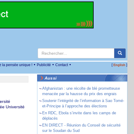
•
•
•
z la pensée unique !
Publicité
Contact
[
]
English
Aussi
~
Afghanistan : une récolte de blé prometteuse
menacée par la hausse du prix des engrais
~
Soutenir l’intégrité de l’information à Sao Tomé-
rsité
et-Principe à l’approche des élections
ée Université
~
En RDC, Ebola s’invite dans les camps de
déplacés
~
EN DIRECT - Réunion du Conseil de sécurité
sur le Soudan du Sud