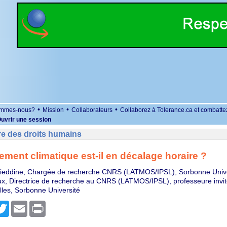
•
•
•
ommes-nous?
Mission
Collaborateurs
Collaborez à Tolerance.ca et combatte
uvrir une session
re des droits humains
ment climatique est-il en décalage horaire ?
fieddine, Chargée de recherche CNRS (LATMOS/IPSL), Sorbonne Unive
x, Directrice de recherche au CNRS (LATMOS/IPSL), professeure invit
lles, Sorbonne Université
r
cebook
Twitter
Email
Print