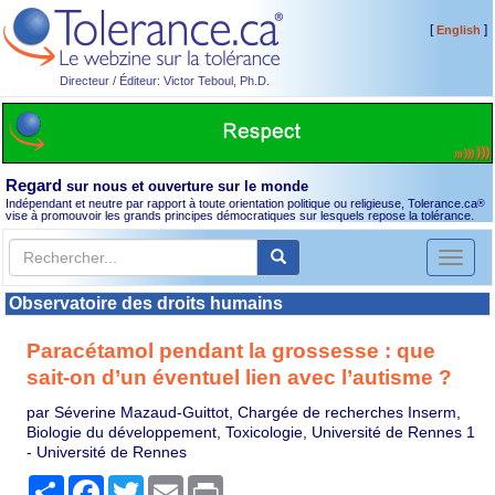
[
]
English
Directeur / Éditeur: Victor Teboul, Ph.D.
Regard
sur nous et ouverture sur le monde
Indépendant et neutre par rapport à toute orientation politique ou religieuse, Tolerance.ca
®
vise à promouvoir les grands principes démocratiques sur lesquels repose la tolérance.
Toggl
naviga
Observatoire des droits humains
Paracétamol pendant la grossesse : que
sait-on d’un éventuel lien avec l’autisme ?
par Séverine Mazaud-Guittot, Chargée de recherches Inserm,
Biologie du développement, Toxicologie, Université de Rennes 1
- Université de Rennes
Partager
Facebook
Twitter
Email
Print