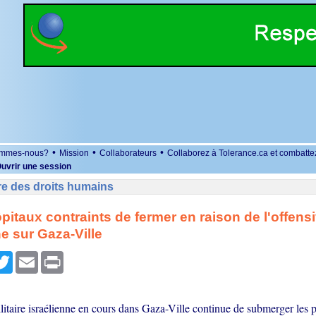
•
•
•
ommes-nous?
Mission
Collaborateurs
Collaborez à Tolerance.ca et combatte
uvrir une session
re des droits humains
pitaux contraints de fermer en raison de l'offens
ne sur Gaza-Ville
r
cebook
Twitter
Email
Print
litaire israélienne en cours dans Gaza-Ville continue de submerger les 