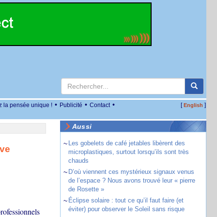
•
•
•
z la pensée unique !
Publicité
Contact
[
]
English
Aussi
~
Les gobelets de café jetables libèrent des
ive
microplastiques, surtout lorsqu’ils sont très
chauds
~
D’où viennent ces mystérieux signaux venus
de l’espace ? Nous avons trouvé leur « pierre
de Rosette »
~
Éclipse solaire : tout ce qu’il faut faire (et
éviter) pour observer le Soleil sans risque
professionnels