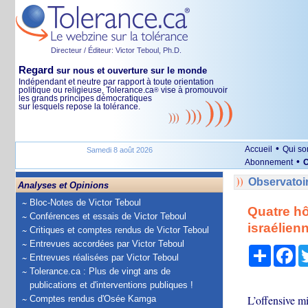
Directeur / Éditeur: Victor Teboul, Ph.D.
Regard
sur nous et ouverture sur le monde
Indépendant et neutre par rapport à toute orientation
politique ou religieuse, Tolerance.ca
vise à promouvoir
®
les grands principes démocratiques
sur lesquels repose la tolérance.
•
Accueil
Qui s
Samedi 8 août 2026
•
Abonnement
O
Observatoi
Analyses et Opinions
Bloc-Notes de Victor Teboul
Quatre hô
Conférences et essais de Victor Teboul
israélien
Critiques et comptes rendus de Victor Teboul
Entrevues accordées par Victor Teboul
Partage
Fa
Entrevues réalisées par Victor Teboul
Tolerance.ca : Plus de vingt ans de
publications et d'interventions publiques !
L’offensive mi
Comptes rendus d'Osée Kamga