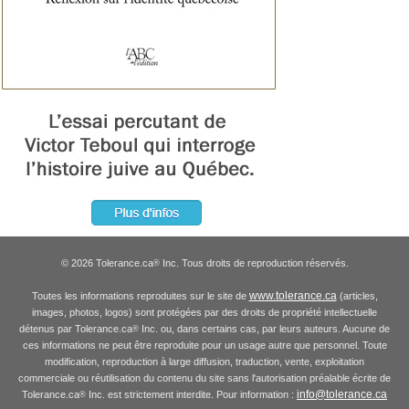
© 2026 Tolerance.ca
Inc. Tous droits de reproduction réservés.
®
www.tolerance.ca
Toutes les informations reproduites sur le site de
(articles,
images, photos, logos) sont protégées par des droits de propriété intellectuelle
détenus par Tolerance.ca
Inc. ou, dans certains cas, par leurs auteurs. Aucune de
®
ces informations ne peut être reproduite pour un usage autre que personnel. Toute
modification, reproduction à large diffusion, traduction, vente, exploitation
commerciale ou réutilisation du contenu du site sans l'autorisation préalable écrite de
info@tolerance.ca
Tolerance.ca
Inc. est strictement interdite. Pour information :
®