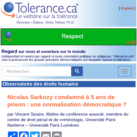
[
]
English
Directeur / Éditeur: Victor Teboul, Ph.D.
Regard
sur nous et ouverture sur le monde
Indépendant et neutre par rapport à toute orientation politique ou religieuse, Tolerance.ca
®
vise à promouvoir les grands principes démocratiques sur lesquels repose la tolérance.
Toggl
naviga
Observatoire des droits humains
Nicolas Sarkozy condamné à 5 ans de
prison : une normalisation démocratique ?
par Vincent Sizaire, Maître de conférence associé, membre du
centre de droit pénal et de criminologie, Université Paris
Nanterre – Université Paris Lumières
Partager
Facebook
Twitter
Email
Print