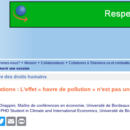
•
•
•
ommes-nous?
Mission
Collaborateurs
Collaborez à Tolerance.ca et combatte
uvrir une session
re des droits humains
ations : L’effet « havre de pollution » n’est pas u
hiappini, Maître de conférences en économie, Université de Bordeaux
PHD Student in Climate and International Economics, Université de B
r
cebook
Twitter
Email
Print