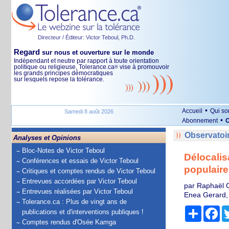
Directeur / Éditeur: Victor Teboul, Ph.D.
Regard
sur nous et ouverture sur le monde
Indépendant et neutre par rapport à toute orientation
politique ou religieuse, Tolerance.ca
vise à promouvoir
®
les grands principes démocratiques
sur lesquels repose la tolérance.
•
Accueil
Qui s
Samedi 8 août 2026
•
Abonnement
O
Observatoi
Analyses et Opinions
Bloc-Notes de Victor Teboul
Délocalis
Conférences et essais de Victor Teboul
populaire
Critiques et comptes rendus de Victor Teboul
Entrevues accordées par Victor Teboul
par Raphaël C
Entrevues réalisées par Victor Teboul
Enea Gerard, 
Tolerance.ca : Plus de vingt ans de
Partage
Fa
publications et d'interventions publiques !
Comptes rendus d'Osée Kamga