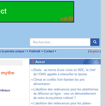
•
•
•
z la pensée unique !
Publicité
Contact
[
]
English
Aussi
~
Ebola : au terme d’une visite en RDC, le chef
n mythe
de l’OMS appelle à intensifier la riposte
~
Climat et conflits font flamber les prix
alimentaires
~
L’abolition des redevances pour les plateformes
ordeaux
de diffusion en ligne : vers un démantèlement
de notre écosystème culturel ?
~
L’abolition des redevances pour les plates-