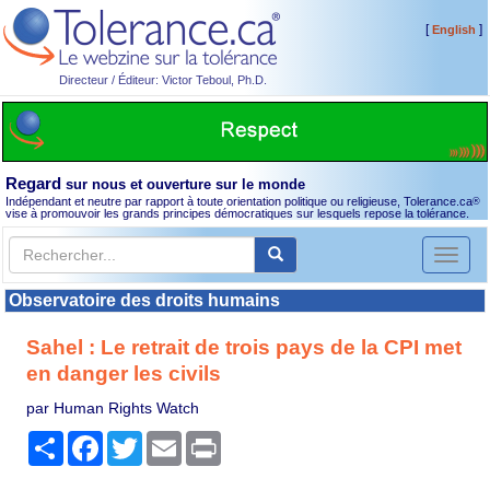
[
]
English
Directeur / Éditeur: Victor Teboul, Ph.D.
Regard
sur nous et ouverture sur le monde
Indépendant et neutre par rapport à toute orientation politique ou religieuse, Tolerance.ca
®
vise à promouvoir les grands principes démocratiques sur lesquels repose la tolérance.
Toggl
naviga
Observatoire des droits humains
Sahel : Le retrait de trois pays de la CPI met
en danger les civils
par Human Rights Watch
Partager
Facebook
Twitter
Email
Print