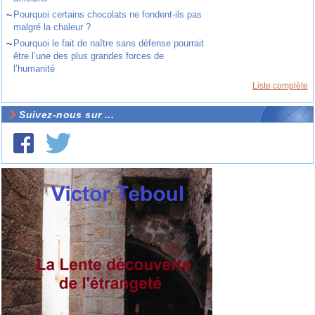
~
Pourquoi certains chocolats ne fondent-ils pas
malgré la chaleur ?
~
Pourquoi le fait de naître sans défense pourrait
être l’une des plus grandes forces de
l’humanité
Liste complète
Suivez-nous sur ...