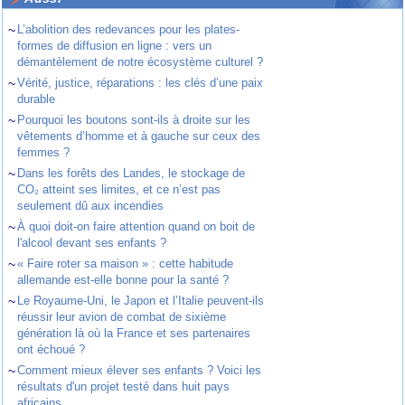
~
L’abolition des redevances pour les plates-
formes de diffusion en ligne : vers un
démantèlement de notre écosystème culturel ?
~
Vérité, justice, réparations : les clés d’une paix
durable
~
Pourquoi les boutons sont-ils à droite sur les
vêtements d’homme et à gauche sur ceux des
femmes ?
~
Dans les forêts des Landes, le stockage de
CO₂ atteint ses limites, et ce n’est pas
seulement dû aux incendies
~
À quoi doit-on faire attention quand on boit de
l'alcool devant ses enfants ?
~
« Faire roter sa maison » : cette habitude
allemande est-elle bonne pour la santé ?
~
Le Royaume-Uni, le Japon et l’Italie peuvent-ils
réussir leur avion de combat de sixième
génération là où la France et ses partenaires
ont échoué ?
~
Comment mieux élever ses enfants ? Voici les
résultats d'un projet testé dans huit pays
africains