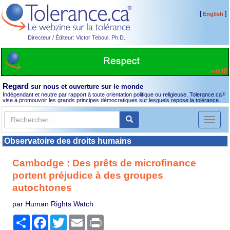
[
]
English
Directeur / Éditeur: Victor Teboul, Ph.D.
Regard
sur nous et ouverture sur le monde
Indépendant et neutre par rapport à toute orientation politique ou religieuse, Tolerance.ca
®
vise à promouvoir les grands principes démocratiques sur lesquels repose la tolérance.
Toggl
naviga
Observatoire des droits humains
Cambodge : Des prêts de microfinance
portent préjudice à des groupes
autochtones
par Human Rights Watch
Partager
Facebook
Twitter
Email
Print