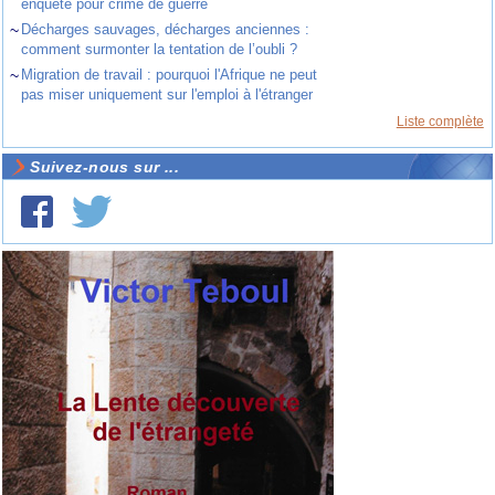
enquête pour crime de guerre
~
Décharges sauvages, décharges anciennes :
comment surmonter la tentation de l’oubli ?
~
Migration de travail : pourquoi l'Afrique ne peut
pas miser uniquement sur l'emploi à l'étranger
Liste complète
Suivez-nous sur ...