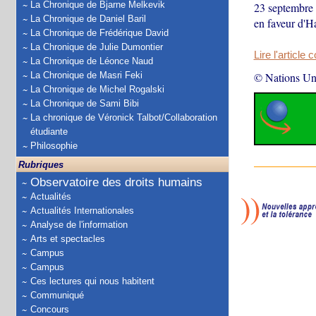
La Chronique de Bjarne Melkevik
23 septembre 
La Chronique de Daniel Baril
en faveur d'Ha
La Chronique de Frédérique David
La Chronique de Julie Dumontier
Lire l'article 
La Chronique de Léonce Naud
La Chronique de Masri Feki
© Nations Un
La Chronique de Michel Rogalski
La Chronique de Sami Bibi
La chronique de Véronick Talbot/Collaboration
étudiante
Philosophie
Rubriques
Observatoire des droits humains
Actualités
Actualités Internationales
Analyse de l'information
Arts et spectacles
Campus
Campus
Ces lectures qui nous habitent
Communiqué
Concours