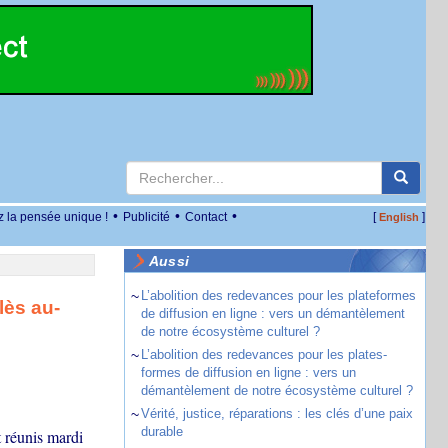
•
•
•
z la pensée unique !
Publicité
Contact
[
]
English
Aussi
~
L’abolition des redevances pour les plateformes
lès au-
de diffusion en ligne : vers un démantèlement
de notre écosystème culturel ?
~
L’abolition des redevances pour les plates-
formes de diffusion en ligne : vers un
démantèlement de notre écosystème culturel ?
~
Vérité, justice, réparations : les clés d’une paix
durable
t réunis mardi