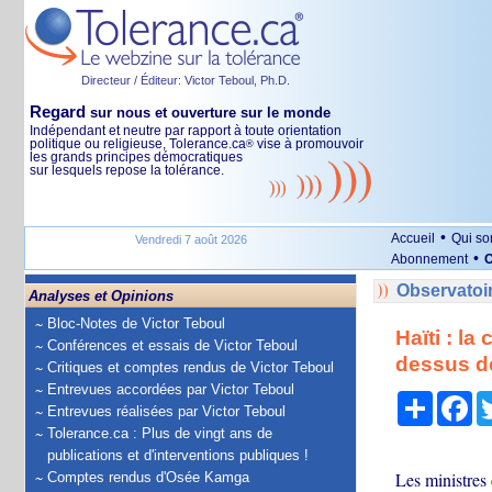
Directeur / Éditeur: Victor Teboul, Ph.D.
Regard
sur nous et ouverture sur le monde
Indépendant et neutre par rapport à toute orientation
politique ou religieuse, Tolerance.ca
vise à promouvoir
®
les grands principes démocratiques
sur lesquels repose la tolérance.
•
Accueil
Qui s
Vendredi 7 août 2026
•
Abonnement
O
Observatoi
Analyses et Opinions
Bloc-Notes de Victor Teboul
Haïti : l
Conférences et essais de Victor Teboul
dessus de
Critiques et comptes rendus de Victor Teboul
Entrevues accordées par Victor Teboul
Partage
Fa
Entrevues réalisées par Victor Teboul
Tolerance.ca : Plus de vingt ans de
publications et d'interventions publiques !
Les ministres 
Comptes rendus d'Osée Kamga