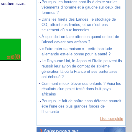
~
Pourquoi les boutons sont-ils à droite sur les
 soutien accru
vêtements d’homme et à gauche sur ceux des
femmes ?
~
Dans les forêts des Landes, le stockage de
CO₂ atteint ses limites, et ce n’est pas
seulement dû aux incendies
~
À quoi doit-on faire attention quand on boit de
l'alcool devant ses enfants ?
~
« Faire roter sa maison » : cette habitude
allemande est-elle bonne pour la santé ?
~
Le Royaume-Uni, le Japon et l’Italie peuvent-ils
réussir leur avion de combat de sixième
génération là où la France et ses partenaires
ont échoué ?
~
Comment mieux élever ses enfants ? Voici les
résultats d'un projet testé dans huit pays
africains
~
Pourquoi le fait de naître sans défense pourrait
être l’une des plus grandes forces de
l’humanité
Liste complète
Suivez-nous sur ...