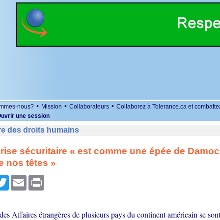
•
•
•
ommes-nous?
Mission
Collaborateurs
Collaborez à Tolerance.ca et combatte
uvrir une session
re des droits humains
a crise sécuritaire « est comme une épée de Damoc
 nos têtes »
r
cebook
Twitter
Email
Print
des Affaires étrangères de plusieurs pays du continent américain se son