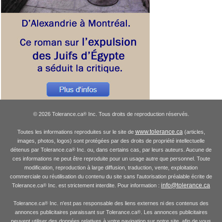
© 2026 Tolerance.ca
Inc. Tous droits de reproduction réservés.
®
www.tolerance.ca
Toutes les informations reproduites sur le site de
(articles,
images, photos, logos) sont protégées par des droits de propriété intellectuelle
détenus par Tolerance.ca
Inc. ou, dans certains cas, par leurs auteurs. Aucune de
®
ces informations ne peut être reproduite pour un usage autre que personnel. Toute
modification, reproduction à large diffusion, traduction, vente, exploitation
commerciale ou réutilisation du contenu du site sans l'autorisation préalable écrite de
info@tolerance.ca
Tolerance.ca
Inc. est strictement interdite. Pour information :
®
Tolerance.ca
Inc. n'est pas responsable des liens externes ni des contenus des
®
annonces publicitaires paraissant sur Tolerance.ca
. Les annonces publicitaires
®
peuvent utiliser des données relatives à votre navigation sur notre site, afin de vous