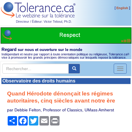
[
]
English
Directeur / Éditeur: Victor Teboul, Ph.D.
Regard
sur nous et ouverture sur le monde
Indépendant et neutre par rapport à toute orientation politique ou religieuse, Tolerance.ca
®
vise à promouvoir les grands principes démocratiques sur lesquels repose la tolérance.
Toggl
naviga
Observatoire des droits humains
Quand Hérodote dénonçait les régimes
autoritaires, cinq siècles avant notre ère
par Debbie Felton, Professor of Classics, UMass Amherst
Partager
Facebook
Twitter
Email
Print