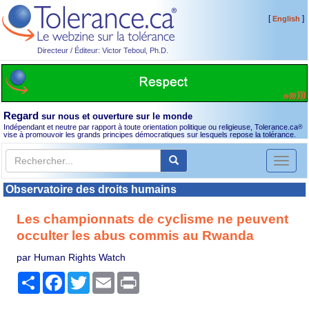
[
]
English
Directeur / Éditeur: Victor Teboul, Ph.D.
Regard
sur nous et ouverture sur le monde
Indépendant et neutre par rapport à toute orientation politique ou religieuse, Tolerance.ca
®
vise à promouvoir les grands principes démocratiques sur lesquels repose la tolérance.
Toggl
naviga
Observatoire des droits humains
Les championnats de cyclisme ne peuvent
occulter les abus commis au Rwanda
par Human Rights Watch
Partager
Facebook
Twitter
Email
Print