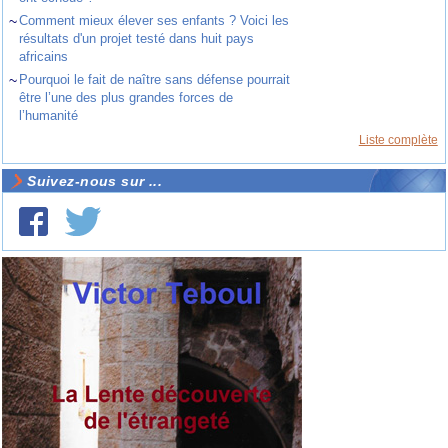
~
Comment mieux élever ses enfants ? Voici les
résultats d'un projet testé dans huit pays
africains
~
Pourquoi le fait de naître sans défense pourrait
être l’une des plus grandes forces de
l’humanité
Liste complète
Suivez-nous sur ...