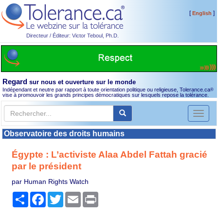
[
]
English
Directeur / Éditeur: Victor Teboul, Ph.D.
Regard
sur nous et ouverture sur le monde
Indépendant et neutre par rapport à toute orientation politique ou religieuse, Tolerance.ca
®
vise à promouvoir les grands principes démocratiques sur lesquels repose la tolérance.
Toggl
naviga
Observatoire des droits humains
Égypte : L’activiste Alaa Abdel Fattah gracié
par le président
par Human Rights Watch
Partager
Facebook
Twitter
Email
Print