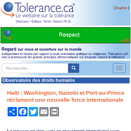
[
]
English
Directeur / Éditeur: Victor Teboul, Ph.D.
Regard
sur nous et ouverture sur le monde
Indépendant et neutre par rapport à toute orientation politique ou religieuse, Tolerance.ca
®
vise à promouvoir les grands principes démocratiques sur lesquels repose la tolérance.
Toggl
naviga
Observatoire des droits humains
Haïti : Washington, Nairobi et Port-au-Prince
réclament une nouvelle force internationale
Partager
Facebook
Twitter
Email
Print
Le message est clair : sans un engagement international accru,