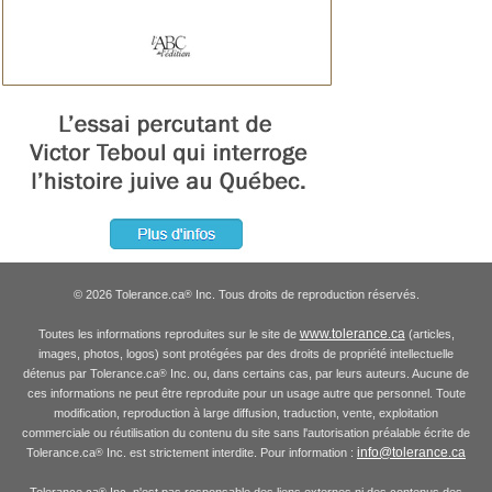
© 2026 Tolerance.ca
Inc. Tous droits de reproduction réservés.
®
www.tolerance.ca
Toutes les informations reproduites sur le site de
(articles,
images, photos, logos) sont protégées par des droits de propriété intellectuelle
détenus par Tolerance.ca
Inc. ou, dans certains cas, par leurs auteurs. Aucune de
®
ces informations ne peut être reproduite pour un usage autre que personnel. Toute
modification, reproduction à large diffusion, traduction, vente, exploitation
commerciale ou réutilisation du contenu du site sans l'autorisation préalable écrite de
info@tolerance.ca
Tolerance.ca
Inc. est strictement interdite. Pour information :
®