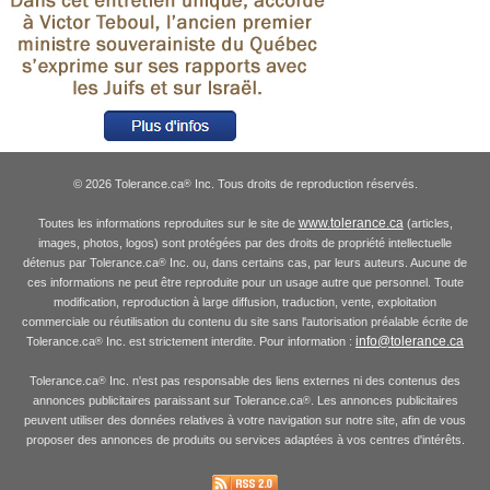
© 2026 Tolerance.ca
Inc. Tous droits de reproduction réservés.
®
www.tolerance.ca
Toutes les informations reproduites sur le site de
(articles,
images, photos, logos) sont protégées par des droits de propriété intellectuelle
détenus par Tolerance.ca
Inc. ou, dans certains cas, par leurs auteurs. Aucune de
®
ces informations ne peut être reproduite pour un usage autre que personnel. Toute
modification, reproduction à large diffusion, traduction, vente, exploitation
commerciale ou réutilisation du contenu du site sans l'autorisation préalable écrite de
info@tolerance.ca
Tolerance.ca
Inc. est strictement interdite. Pour information :
®
Tolerance.ca
Inc. n'est pas responsable des liens externes ni des contenus des
®
annonces publicitaires paraissant sur Tolerance.ca
. Les annonces publicitaires
®
peuvent utiliser des données relatives à votre navigation sur notre site, afin de vous
proposer des annonces de produits ou services adaptées à vos centres d'intérêts.