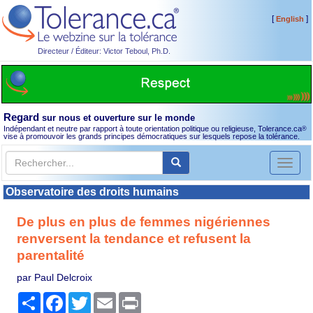
[
]
English
Directeur / Éditeur: Victor Teboul, Ph.D.
Regard
sur nous et ouverture sur le monde
Indépendant et neutre par rapport à toute orientation politique ou religieuse, Tolerance.ca
®
vise à promouvoir les grands principes démocratiques sur lesquels repose la tolérance.
Toggl
naviga
Observatoire des droits humains
De plus en plus de femmes nigériennes
renversent la tendance et refusent la
parentalité
par Paul Delcroix
Partager
Facebook
Twitter
Email
Print