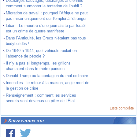
~
Décharges sauvages, décharges anciennes :
comment surmonter la tentation de l’oubli ?
~
Migration de travail : pourquoi l'Afrique ne peut
pas miser uniquement sur l'emploi à l'étranger
~
Liban : Le meurtre d’une journaliste par Israël
est un crime de guerre manifeste
~
Dans l’Antiquité, les Grecs n’étaient pas tous
bodybuildés !
~
De 1940 à 1944, quel véhicule roulait en
l’absence de pétrole ?
~
Il n’y a pas si longtemps, les grillons
chantaient dans le métro parisien
~
Donald Trump ou la contagion du mal ordinaire
~
Incendies : le retour à la maison, angle mort de
la gestion de crise
~
Renseignement : comment les services
secrets sont devenus un pilier de l’État
Liste complète
Suivez-nous sur ...