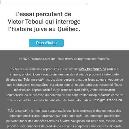
© 2026 Tolerance.ca
Inc. Tous droits de reproduction réservés.
®
www.tolerance.ca
Toutes les informations reproduites sur le site de
(articles,
images, photos, logos) sont protégées par des droits de propriété intellectuelle
détenus par Tolerance.ca
Inc. ou, dans certains cas, par leurs auteurs. Aucune de
®
ces informations ne peut être reproduite pour un usage autre que personnel. Toute
modification, reproduction à large diffusion, traduction, vente, exploitation
commerciale ou réutilisation du contenu du site sans l'autorisation préalable écrite de
info@tolerance.ca
Tolerance.ca
Inc. est strictement interdite. Pour information :
®
Tolerance.ca
Inc. n'est pas responsable des liens externes ni des contenus des
®
annonces publicitaires paraissant sur Tolerance.ca
. Les annonces publicitaires
®
peuvent utiliser des données relatives à votre navigation sur notre site, afin de vous
proposer des annonces de produits ou services adaptées à vos centres d'intérêts.