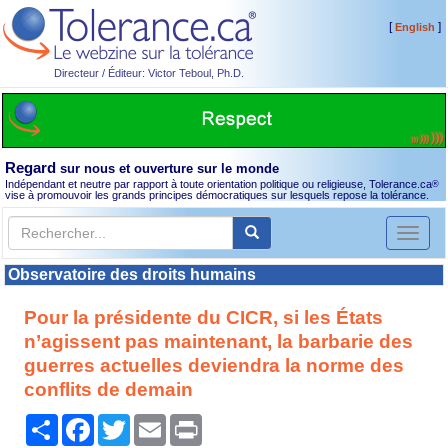
[
]
English
Directeur / Éditeur: Victor Teboul, Ph.D.
Regard
sur nous et ouverture sur le monde
Indépendant et neutre par rapport à toute orientation politique ou religieuse, Tolerance.ca
®
vise à promouvoir les grands principes démocratiques sur lesquels repose la tolérance.
Toggl
naviga
Observatoire des droits humains
Pour la présidente du CICR, si les États
n’agissent pas maintenant, la barbarie des
guerres actuelles deviendra la norme des
conflits de demain
Partager
Facebook
Twitter
Email
Print