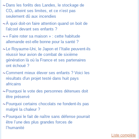
~
Dans les forêts des Landes, le stockage de
CO₂ atteint ses limites, et ce n’est pas
seulement dû aux incendies
~
À quoi doit-on faire attention quand on boit de
l'alcool devant ses enfants ?
~
« Faire roter sa maison » : cette habitude
allemande est-elle bonne pour la santé ?
~
Le Royaume-Uni, le Japon et l’Italie peuvent-ils
réussir leur avion de combat de sixième
génération là où la France et ses partenaires
ont échoué ?
~
Comment mieux élever ses enfants ? Voici les
résultats d'un projet testé dans huit pays
africains
~
Pourquoi le vote des personnes détenues doit
être préservé
~
Pourquoi certains chocolats ne fondent-ils pas
malgré la chaleur ?
~
Pourquoi le fait de naître sans défense pourrait
être l’une des plus grandes forces de
l’humanité
Liste complète