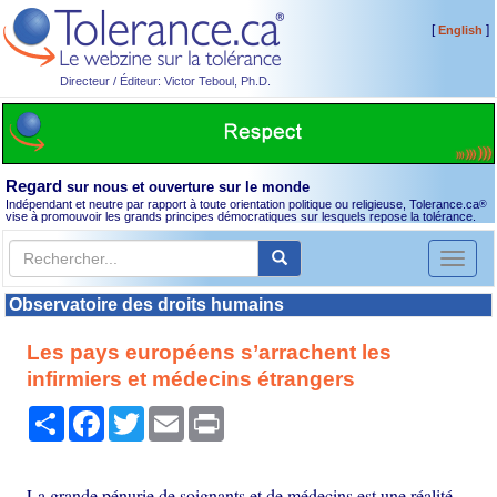
[
]
English
Directeur / Éditeur: Victor Teboul, Ph.D.
Regard
sur nous et ouverture sur le monde
Indépendant et neutre par rapport à toute orientation politique ou religieuse, Tolerance.ca
®
vise à promouvoir les grands principes démocratiques sur lesquels repose la tolérance.
Toggl
naviga
Observatoire des droits humains
Les pays européens s’arrachent les
infirmiers et médecins étrangers
Partager
Facebook
Twitter
Email
Print
La grande pénurie de soignants et de médecins est une réalité