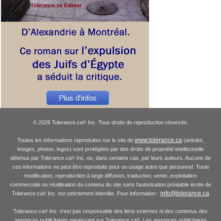
© 2026 Tolerance.ca
Inc. Tous droits de reproduction réservés.
®
www.tolerance.ca
Toutes les informations reproduites sur le site de
(articles,
images, photos, logos) sont protégées par des droits de propriété intellectuelle
détenus par Tolerance.ca
Inc. ou, dans certains cas, par leurs auteurs. Aucune de
®
ces informations ne peut être reproduite pour un usage autre que personnel. Toute
modification, reproduction à large diffusion, traduction, vente, exploitation
commerciale ou réutilisation du contenu du site sans l'autorisation préalable écrite de
info@tolerance.ca
Tolerance.ca
Inc. est strictement interdite. Pour information :
®
Tolerance.ca
Inc. n'est pas responsable des liens externes ni des contenus des
®
annonces publicitaires paraissant sur Tolerance.ca
. Les annonces publicitaires
®