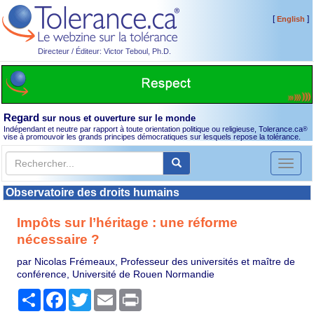
[
]
English
Directeur / Éditeur: Victor Teboul, Ph.D.
Regard
sur nous et ouverture sur le monde
Indépendant et neutre par rapport à toute orientation politique ou religieuse, Tolerance.ca
®
vise à promouvoir les grands principes démocratiques sur lesquels repose la tolérance.
Toggl
naviga
Observatoire des droits humains
Impôts sur l’héritage : une réforme
nécessaire ?
par Nicolas Frémeaux, Professeur des universités et maître de
conférence, Université de Rouen Normandie
Partager
Facebook
Twitter
Email
Print