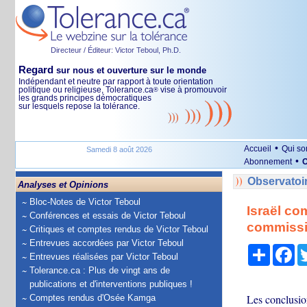
Directeur / Éditeur: Victor Teboul, Ph.D.
Regard
sur nous et ouverture sur le monde
Indépendant et neutre par rapport à toute orientation
politique ou religieuse, Tolerance.ca
vise à promouvoir
®
les grands principes démocratiques
sur lesquels repose la tolérance.
•
Accueil
Qui s
Samedi 8 août 2026
•
Abonnement
O
Observatoi
Analyses et Opinions
Bloc-Notes de Victor Teboul
Israël co
Conférences et essais de Victor Teboul
commissi
Critiques et comptes rendus de Victor Teboul
Entrevues accordées par Victor Teboul
Partage
Fa
Entrevues réalisées par Victor Teboul
Tolerance.ca : Plus de vingt ans de
publications et d'interventions publiques !
Les conclusio
Comptes rendus d'Osée Kamga