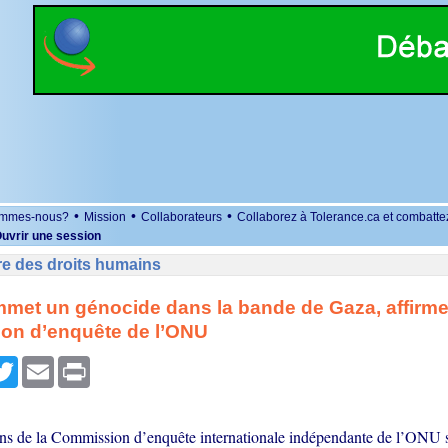
•
•
•
ommes-nous?
Mission
Collaborateurs
Collaborez à Tolerance.ca et combatte
uvrir une session
re des droits humains
mmet un génocide dans la bande de Gaza, affirm
on d’enquête de l’ONU
r
cebook
Twitter
Email
Print
ns de la Commission d’enquête internationale indépendante de l’ONU sur