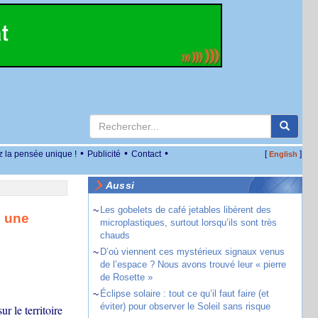
•
•
•
z la pensée unique !
Publicité
Contact
[
]
English
Aussi
~
Les gobelets de café jetables libèrent des
e une
microplastiques, surtout lorsqu’ils sont très
chauds
~
D’où viennent ces mystérieux signaux venus
de l’espace ? Nous avons trouvé leur « pierre
de Rosette »
~
Éclipse solaire : tout ce qu’il faut faire (et
éviter) pour observer le Soleil sans risque
 le territoire