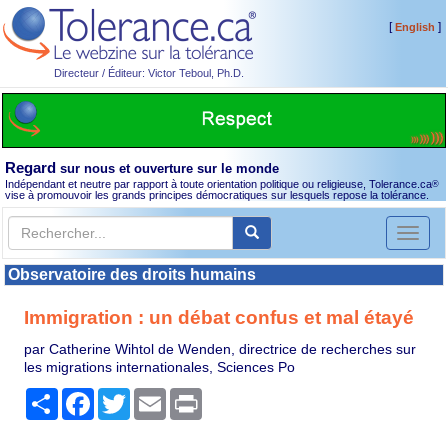
[
]
English
Directeur / Éditeur: Victor Teboul, Ph.D.
Regard
sur nous et ouverture sur le monde
Indépendant et neutre par rapport à toute orientation politique ou religieuse, Tolerance.ca
®
vise à promouvoir les grands principes démocratiques sur lesquels repose la tolérance.
Toggl
naviga
Observatoire des droits humains
Immigration : un débat confus et mal étayé
par Catherine Wihtol de Wenden, directrice de recherches sur
les migrations internationales, Sciences Po
Partager
Facebook
Twitter
Email
Print