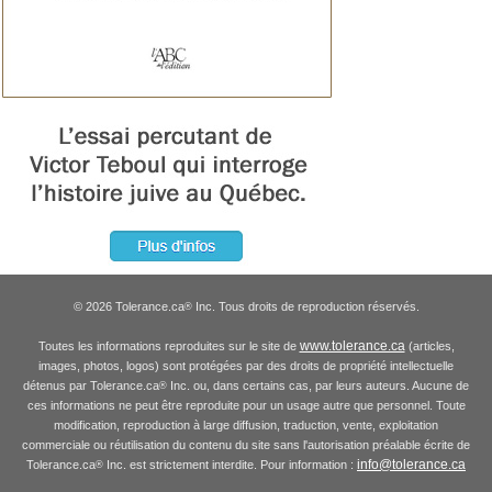
© 2026 Tolerance.ca
Inc. Tous droits de reproduction réservés.
®
www.tolerance.ca
Toutes les informations reproduites sur le site de
(articles,
images, photos, logos) sont protégées par des droits de propriété intellectuelle
détenus par Tolerance.ca
Inc. ou, dans certains cas, par leurs auteurs. Aucune de
®
ces informations ne peut être reproduite pour un usage autre que personnel. Toute
modification, reproduction à large diffusion, traduction, vente, exploitation
commerciale ou réutilisation du contenu du site sans l'autorisation préalable écrite de
info@tolerance.ca
Tolerance.ca
Inc. est strictement interdite. Pour information :
®