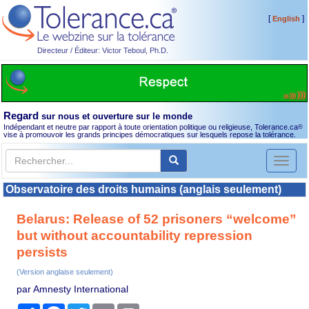
[
]
English
Directeur / Éditeur: Victor Teboul, Ph.D.
Regard
sur nous et ouverture sur le monde
Indépendant et neutre par rapport à toute orientation politique ou religieuse, Tolerance.ca
®
vise à promouvoir les grands principes démocratiques sur lesquels repose la tolérance.
Toggl
naviga
Observatoire des droits humains (anglais seulement)
Belarus: Release of 52 prisoners “welcome”
but without accountability repression
persists
(Version anglaise seulement)
par Amnesty International
Partager
Facebook
Twitter
Email
Print