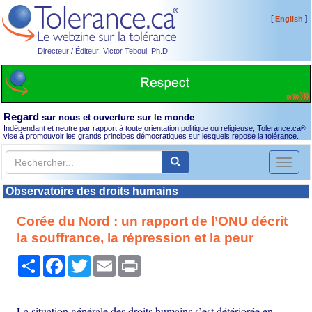
[
]
English
Directeur / Éditeur: Victor Teboul, Ph.D.
Regard
sur nous et ouverture sur le monde
Indépendant et neutre par rapport à toute orientation politique ou religieuse, Tolerance.ca
®
vise à promouvoir les grands principes démocratiques sur lesquels repose la tolérance.
Toggl
naviga
Observatoire des droits humains
Corée du Nord : un rapport de l’ONU décrit
la souffrance, la répression et la peur
Partager
Facebook
Twitter
Email
Print
La situation générale des droits humains s’est détériorée en