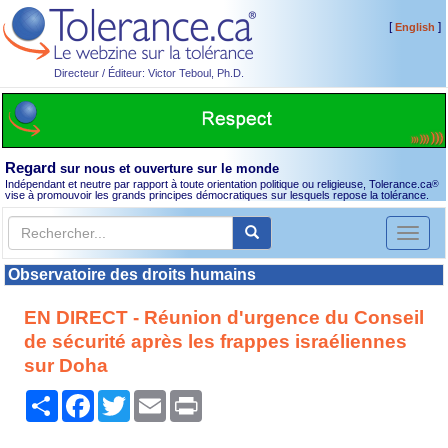
[
]
English
Directeur / Éditeur: Victor Teboul, Ph.D.
Regard
sur nous et ouverture sur le monde
Indépendant et neutre par rapport à toute orientation politique ou religieuse, Tolerance.ca
®
vise à promouvoir les grands principes démocratiques sur lesquels repose la tolérance.
Toggl
naviga
Observatoire des droits humains
EN DIRECT - Réunion d'urgence du Conseil
de sécurité après les frappes israéliennes
sur Doha
Partager
Facebook
Twitter
Email
Print