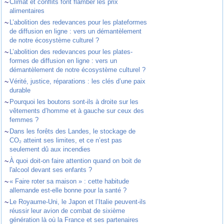
~
Climat et conflits font flamber les prix
alimentaires
~
L’abolition des redevances pour les plateformes
de diffusion en ligne : vers un démantèlement
de notre écosystème culturel ?
~
L’abolition des redevances pour les plates-
formes de diffusion en ligne : vers un
démantèlement de notre écosystème culturel ?
~
Vérité, justice, réparations : les clés d’une paix
durable
~
Pourquoi les boutons sont-ils à droite sur les
vêtements d’homme et à gauche sur ceux des
femmes ?
~
Dans les forêts des Landes, le stockage de
CO₂ atteint ses limites, et ce n’est pas
seulement dû aux incendies
~
À quoi doit-on faire attention quand on boit de
l'alcool devant ses enfants ?
~
« Faire roter sa maison » : cette habitude
allemande est-elle bonne pour la santé ?
~
Le Royaume-Uni, le Japon et l’Italie peuvent-ils
réussir leur avion de combat de sixième
génération là où la France et ses partenaires