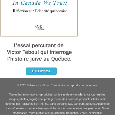
© 2026 Tolerance.ca
Inc. Tous droits de reproduction réservés.
®
www.tolerance.ca
Toutes les informations reproduites sur le site de
(articles,
images, photos, logos) sont protégées par des droits de propriété intellectuelle
détenus par Tolerance.ca
Inc. ou, dans certains cas, par leurs auteurs. Aucune de
®
ces informations ne peut être reproduite pour un usage autre que personnel. Toute
modification, reproduction à large diffusion, traduction, vente, exploitation