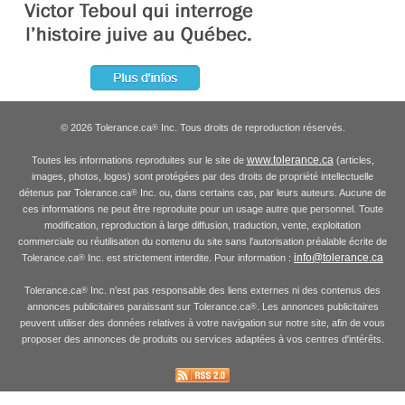
© 2026 Tolerance.ca
Inc. Tous droits de reproduction réservés.
®
www.tolerance.ca
Toutes les informations reproduites sur le site de
(articles,
images, photos, logos) sont protégées par des droits de propriété intellectuelle
détenus par Tolerance.ca
Inc. ou, dans certains cas, par leurs auteurs. Aucune de
®
ces informations ne peut être reproduite pour un usage autre que personnel. Toute
modification, reproduction à large diffusion, traduction, vente, exploitation
commerciale ou réutilisation du contenu du site sans l'autorisation préalable écrite de
info@tolerance.ca
Tolerance.ca
Inc. est strictement interdite. Pour information :
®
Tolerance.ca
Inc. n'est pas responsable des liens externes ni des contenus des
®
annonces publicitaires paraissant sur Tolerance.ca
. Les annonces publicitaires
®
peuvent utiliser des données relatives à votre navigation sur notre site, afin de vous
proposer des annonces de produits ou services adaptées à vos centres d'intérêts.