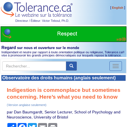
[
]
English
Directeur / Éditeur: Victor Teboul, Ph.D.
Regard
sur nous et ouverture sur le monde
Indépendant et neutre par rapport à toute orientation politique ou religieuse, Tolerance.ca
®
vise à promouvoir les grands principes démocratiques sur lesquels repose la tolérance.
Toggl
naviga
Observatoire des droits humains (anglais seulement)
Indigestion is commonplace but sometimes
concerning. Here’s what you need to know
(Version anglaise seulement)
par Dan Baumgardt, Senior Lecturer, School of Psychology and
Neuroscience, University of Bristol
Partager
Facebook
Twitter
Email
Print