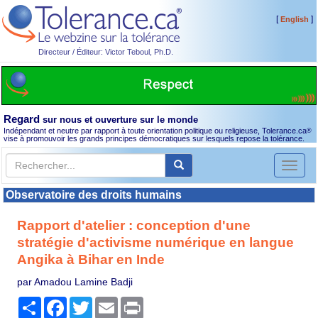
[
]
English
Directeur / Éditeur: Victor Teboul, Ph.D.
Regard
sur nous et ouverture sur le monde
Indépendant et neutre par rapport à toute orientation politique ou religieuse, Tolerance.ca
®
vise à promouvoir les grands principes démocratiques sur lesquels repose la tolérance.
Toggl
naviga
Observatoire des droits humains
Rapport d'atelier : conception d'une
stratégie d'activisme numérique en langue
Angika à Bihar en Inde
par Amadou Lamine Badji
Partager
Facebook
Twitter
Email
Print