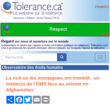
[
]
English
Directeur / Éditeur: Victor Teboul, Ph.D.
Regard
sur nous et ouverture sur le monde
Indépendant et neutre par rapport à toute orientation politique ou religieuse, Tolerance.ca
®
vise à promouvoir les grands principes démocratiques sur lesquels repose la tolérance.
Toggl
naviga
Observatoire des droits humains
La nuit où les montagnes ont tremblé : un
médecin de l’OMS face au séisme en
Afghanistan
Partager
Facebook
Twitter
Email
Print