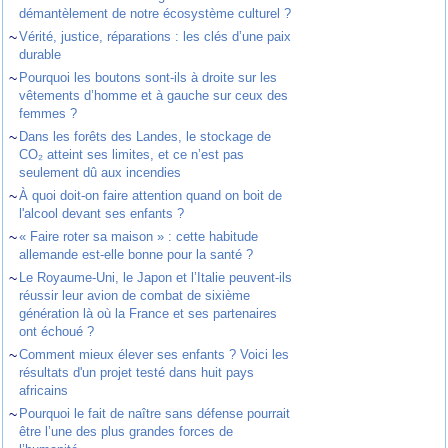
démantèlement de notre écosystème culturel ?
~
Vérité, justice, réparations : les clés d’une paix
durable
~
Pourquoi les boutons sont-ils à droite sur les
vêtements d’homme et à gauche sur ceux des
femmes ?
~
Dans les forêts des Landes, le stockage de
CO₂ atteint ses limites, et ce n’est pas
seulement dû aux incendies
~
À quoi doit-on faire attention quand on boit de
l'alcool devant ses enfants ?
~
« Faire roter sa maison » : cette habitude
allemande est-elle bonne pour la santé ?
~
Le Royaume-Uni, le Japon et l’Italie peuvent-ils
réussir leur avion de combat de sixième
génération là où la France et ses partenaires
ont échoué ?
~
Comment mieux élever ses enfants ? Voici les
résultats d'un projet testé dans huit pays
africains
~
Pourquoi le fait de naître sans défense pourrait
être l’une des plus grandes forces de