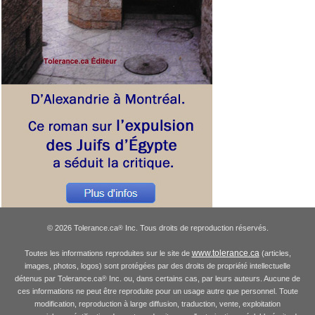
© 2026 Tolerance.ca
Inc. Tous droits de reproduction réservés.
®
www.tolerance.ca
Toutes les informations reproduites sur le site de
(articles,
images, photos, logos) sont protégées par des droits de propriété intellectuelle
détenus par Tolerance.ca
Inc. ou, dans certains cas, par leurs auteurs. Aucune de
®
ces informations ne peut être reproduite pour un usage autre que personnel. Toute
modification, reproduction à large diffusion, traduction, vente, exploitation