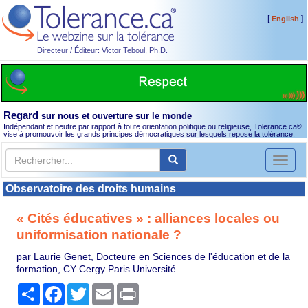
[
]
English
Directeur / Éditeur: Victor Teboul, Ph.D.
Regard
sur nous et ouverture sur le monde
Indépendant et neutre par rapport à toute orientation politique ou religieuse, Tolerance.ca
®
vise à promouvoir les grands principes démocratiques sur lesquels repose la tolérance.
Toggl
naviga
Observatoire des droits humains
« Cités éducatives » : alliances locales ou
uniformisation nationale ?
par Laurie Genet, Docteure en Sciences de l'éducation et de la
formation, CY Cergy Paris Université
Partager
Facebook
Twitter
Email
Print