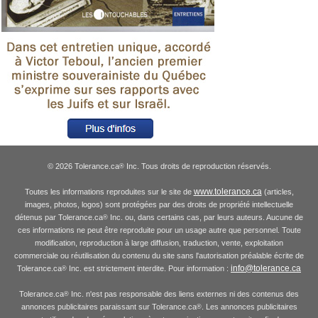
© 2026 Tolerance.ca
Inc. Tous droits de reproduction réservés.
®
www.tolerance.ca
Toutes les informations reproduites sur le site de
(articles,
images, photos, logos) sont protégées par des droits de propriété intellectuelle
détenus par Tolerance.ca
Inc. ou, dans certains cas, par leurs auteurs. Aucune de
®
ces informations ne peut être reproduite pour un usage autre que personnel. Toute
modification, reproduction à large diffusion, traduction, vente, exploitation
commerciale ou réutilisation du contenu du site sans l'autorisation préalable écrite de
info@tolerance.ca
Tolerance.ca
Inc. est strictement interdite. Pour information :
®
Tolerance.ca
Inc. n'est pas responsable des liens externes ni des contenus des
®
annonces publicitaires paraissant sur Tolerance.ca
. Les annonces publicitaires
®