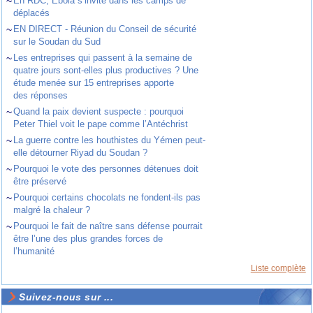
~
En RDC, Ebola s’invite dans les camps de
déplacés
~
EN DIRECT - Réunion du Conseil de sécurité
sur le Soudan du Sud
~
Les entreprises qui passent à la semaine de
quatre jours sont-elles plus productives ? Une
étude menée sur 15 entreprises apporte
des réponses
~
Quand la paix devient suspecte : pourquoi
Peter Thiel voit le pape comme l’Antéchrist
~
La guerre contre les houthistes du Yémen peut-
elle détourner Riyad du Soudan ?
~
Pourquoi le vote des personnes détenues doit
être préservé
~
Pourquoi certains chocolats ne fondent-ils pas
malgré la chaleur ?
~
Pourquoi le fait de naître sans défense pourrait
être l’une des plus grandes forces de
l’humanité
Liste complète
Suivez-nous sur ...