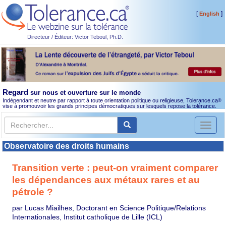
[
]
English
Directeur / Éditeur: Victor Teboul, Ph.D.
Regard
sur nous et ouverture sur le monde
Indépendant et neutre par rapport à toute orientation politique ou religieuse, Tolerance.ca
®
vise à promouvoir les grands principes démocratiques sur lesquels repose la tolérance.
Toggl
naviga
Observatoire des droits humains
Transition verte : peut-on vraiment comparer
les dépendances aux métaux rares et au
pétrole ?
par Lucas Miailhes, Doctorant en Science Politique/Relations
Internationales, Institut catholique de Lille (ICL)