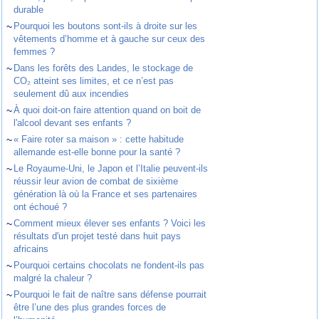
durable
~
Pourquoi les boutons sont-ils à droite sur les
vêtements d’homme et à gauche sur ceux des
femmes ?
~
Dans les forêts des Landes, le stockage de
CO₂ atteint ses limites, et ce n’est pas
seulement dû aux incendies
~
À quoi doit-on faire attention quand on boit de
l'alcool devant ses enfants ?
~
« Faire roter sa maison » : cette habitude
allemande est-elle bonne pour la santé ?
~
Le Royaume-Uni, le Japon et l’Italie peuvent-ils
réussir leur avion de combat de sixième
génération là où la France et ses partenaires
ont échoué ?
~
Comment mieux élever ses enfants ? Voici les
résultats d'un projet testé dans huit pays
africains
~
Pourquoi certains chocolats ne fondent-ils pas
malgré la chaleur ?
~
Pourquoi le fait de naître sans défense pourrait
être l’une des plus grandes forces de