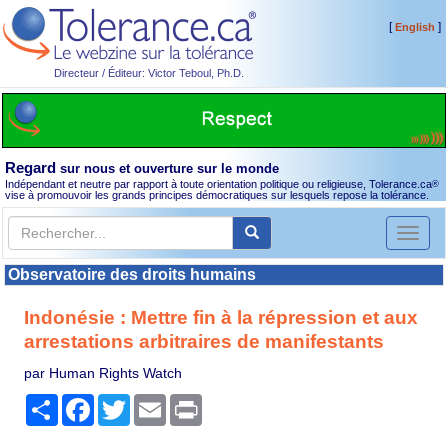
[
]
English
Directeur / Éditeur: Victor Teboul, Ph.D.
Regard
sur nous et ouverture sur le monde
Indépendant et neutre par rapport à toute orientation politique ou religieuse, Tolerance.ca
®
vise à promouvoir les grands principes démocratiques sur lesquels repose la tolérance.
Toggl
naviga
Observatoire des droits humains
Indonésie : Mettre fin à la répression et aux
arrestations arbitraires de manifestants
par Human Rights Watch
Partager
Facebook
Twitter
Email
Print