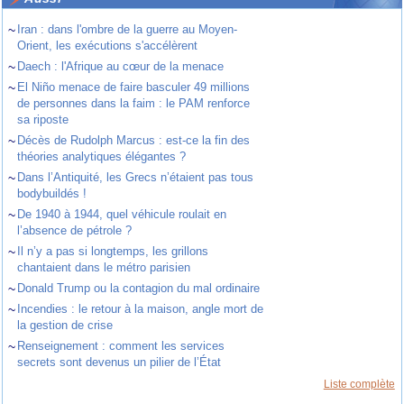
~
Iran : dans l'ombre de la guerre au Moyen-
Orient, les exécutions s'accélèrent
~
Daech : l'Afrique au cœur de la menace
~
El Niño menace de faire basculer 49 millions
de personnes dans la faim : le PAM renforce
sa riposte
~
Décès de Rudolph Marcus : est-ce la fin des
théories analytiques élégantes ?
~
Dans l’Antiquité, les Grecs n’étaient pas tous
bodybuildés !
~
De 1940 à 1944, quel véhicule roulait en
l’absence de pétrole ?
~
Il n’y a pas si longtemps, les grillons
chantaient dans le métro parisien
~
Donald Trump ou la contagion du mal ordinaire
~
Incendies : le retour à la maison, angle mort de
la gestion de crise
~
Renseignement : comment les services
secrets sont devenus un pilier de l’État
Liste complète