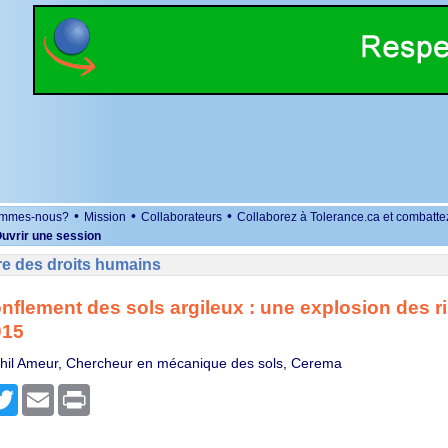
•
•
•
ommes-nous?
Mission
Collaborateurs
Collaborez à Tolerance.ca et combatte
uvrir une session
re des droits humains
onflement des sols argileux : une explosion des r
015
ghil Ameur, Chercheur en mécanique des sols, Cerema
r
cebook
Twitter
Email
Print