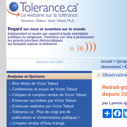
Directeur / Éditeur: Victor Teboul, Ph.D.
Regard
sur nous et ouverture sur le monde
Indépendant et neutre par rapport à toute orientation
politique ou religieuse, Tolerance.ca
vise à promouvoir
®
les grands principes démocratiques
sur lesquels repose la tolérance.
•
Accueil
Qui s
Samedi 8 août 2026
•
Abonnement
O
Observatoi
Analyses et Opinions
Bloc-Notes de Victor Teboul
Retrait-g
Conférences et essais de Victor Teboul
depuis 2
Critiques et comptes rendus de Victor Teboul
Entrevues accordées par Victor Teboul
par Lamine I
Entrevues réalisées par Victor Teboul
Partage
Fa
Tolerance.ca : Plus de vingt ans de
publications et d'interventions publiques !
Comptes rendus d'Osée Kamga