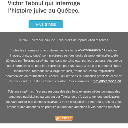
© 2026 Tolerance.ca
Inc. Tous droits de reproduction réservés.
®
www.tolerance.ca
Toutes les informations reproduites sur le site de
(articles,
images, photos, logos) sont protégées par des droits de propriété intellectuelle
détenus par Tolerance.ca
Inc. ou, dans certains cas, par leurs auteurs. Aucune de
®
ces informations ne peut être reproduite pour un usage autre que personnel. Toute
modification, reproduction à large diffusion, traduction, vente, exploitation
commerciale ou réutilisation du contenu du site sans l'autorisation préalable écrite de
info@tolerance.ca
Tolerance.ca
Inc. est strictement interdite. Pour information :
®
Tolerance.ca
Inc. n'est pas responsable des liens externes ni des contenus des
®
annonces publicitaires paraissant sur Tolerance.ca
. Les annonces publicitaires
®
peuvent utiliser des données relatives à votre navigation sur notre site, afin de vous
proposer des annonces de produits ou services adaptées à vos centres d'intérêts.