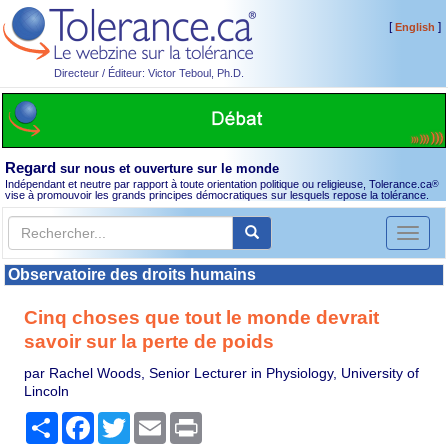
[
]
English
Directeur / Éditeur: Victor Teboul, Ph.D.
Regard
sur nous et ouverture sur le monde
Indépendant et neutre par rapport à toute orientation politique ou religieuse, Tolerance.ca
®
vise à promouvoir les grands principes démocratiques sur lesquels repose la tolérance.
Toggl
naviga
Observatoire des droits humains
Cinq choses que tout le monde devrait
savoir sur la perte de poids
par Rachel Woods, Senior Lecturer in Physiology, University of
Lincoln
Partager
Facebook
Twitter
Email
Print