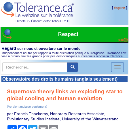
[
]
English
Directeur / Éditeur: Victor Teboul, Ph.D.
Regard
sur nous et ouverture sur le monde
Indépendant et neutre par rapport à toute orientation politique ou religieuse, Tolerance.ca
®
vise à promouvoir les grands principes démocratiques sur lesquels repose la tolérance.
Toggl
naviga
Observatoire des droits humains (anglais seulement)
Supernova theory links an exploding star to
global cooling and human evolution
(Version anglaise seulement)
par Francis Thackeray, Honorary Research Associate,
Evolutionary Studies Institute, University of the Witwatersrand
Partager
Facebook
Twitter
Email
Print