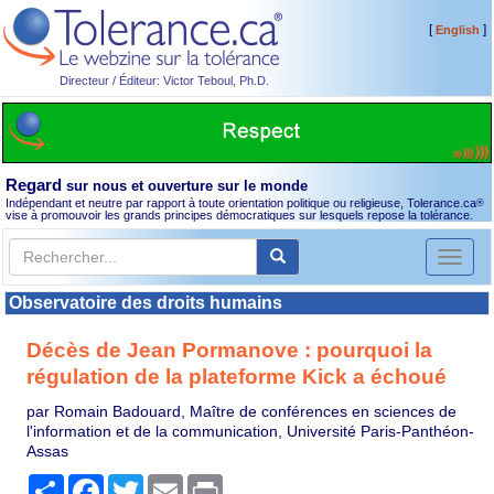
[
]
English
Directeur / Éditeur: Victor Teboul, Ph.D.
Regard
sur nous et ouverture sur le monde
Indépendant et neutre par rapport à toute orientation politique ou religieuse, Tolerance.ca
®
vise à promouvoir les grands principes démocratiques sur lesquels repose la tolérance.
Toggl
naviga
Observatoire des droits humains
Décès de Jean Pormanove : pourquoi la
régulation de la plateforme Kick a échoué
par Romain Badouard, Maître de conférences en sciences de
l'information et de la communication, Université Paris-Panthéon-
Assas
Partager
Facebook
Twitter
Email
Print