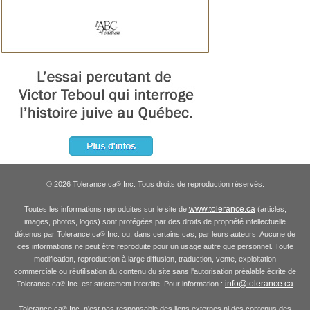
© 2026 Tolerance.ca
Inc. Tous droits de reproduction réservés.
®
www.tolerance.ca
Toutes les informations reproduites sur le site de
(articles,
images, photos, logos) sont protégées par des droits de propriété intellectuelle
détenus par Tolerance.ca
Inc. ou, dans certains cas, par leurs auteurs. Aucune de
®
ces informations ne peut être reproduite pour un usage autre que personnel. Toute
modification, reproduction à large diffusion, traduction, vente, exploitation
commerciale ou réutilisation du contenu du site sans l'autorisation préalable écrite de
info@tolerance.ca
Tolerance.ca
Inc. est strictement interdite. Pour information :
®
Tolerance.ca
Inc. n'est pas responsable des liens externes ni des contenus des
®