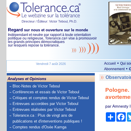
Directeur / Éditeur: Victor Teboul, Ph.D.
Regard
sur nous et ouverture sur le monde
Indépendant et neutre par rapport à toute orientation
politique ou religieuse, Tolerance.ca
vise à promouvoir
®
les grands principes démocratiques
sur lesquels repose la tolérance.
•
Accueil
Qui s
Vendredi 7 août 2026
•
Abonnement
O
Observatoi
Analyses et Opinions
Bloc-Notes de Victor Teboul
Pologne. 
Conférences et essais de Victor Teboul
avortement
Critiques et comptes rendus de Victor Teboul
Entrevues accordées par Victor Teboul
par Amnesty I
Entrevues réalisées par Victor Teboul
Partage
Fa
Tolerance.ca : Plus de vingt ans de
publications et d'interventions publiques !
Comptes rendus d'Osée Kamga