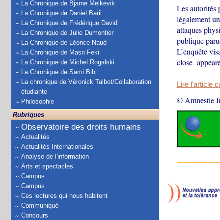
La Chronique de Bjarne Melkevik
Les autorités
La Chronique de Daniel Baril
légalement un 
La Chronique de Frédérique David
attaques physi
La Chronique de Julie Dumontier
publique paru
La Chronique de Léonce Naud
L’enquête visa
La Chronique de Masri Feki
close appeare
La Chronique de Michel Rogalski
La Chronique de Sami Bibi
La chronique de Véronick Talbot/Collaboration
Lire l'article 
étudiante
© Amnestie In
Philosophie
Rubriques
Observatoire des droits humains
Actualités
Actualités Internationales
Analyse de l'information
Arts et spectacles
Campus
Campus
Ces lectures qui nous habitent
Communiqué
Concours