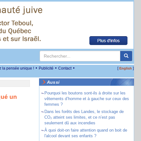
•
•
•
z la pensée unique !
Publicité
Contact
[
]
English
Aussi
~
Pourquoi les boutons sont-ils à droite sur les
qué un
vêtements d’homme et à gauche sur ceux des
femmes ?
~
Dans les forêts des Landes, le stockage de
CO₂ atteint ses limites, et ce n’est pas
seulement dû aux incendies
~
À quoi doit-on faire attention quand on boit de
l'alcool devant ses enfants ?