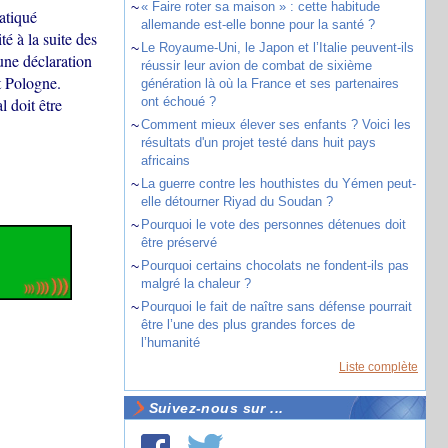
~
« Faire roter sa maison » : cette habitude
atiqué
allemande est-elle bonne pour la santé ?
é à la suite des
~
Le Royaume-Uni, le Japon et l’Italie peuvent-ils
une déclaration
réussir leur avion de combat de sixième
t Pologne.
génération là où la France et ses partenaires
 doit être
ont échoué ?
~
Comment mieux élever ses enfants ? Voici les
résultats d'un projet testé dans huit pays
africains
~
La guerre contre les houthistes du Yémen peut-
elle détourner Riyad du Soudan ?
~
Pourquoi le vote des personnes détenues doit
être préservé
~
Pourquoi certains chocolats ne fondent-ils pas
malgré la chaleur ?
~
Pourquoi le fait de naître sans défense pourrait
être l’une des plus grandes forces de
l’humanité
Liste complète
Suivez-nous sur ...