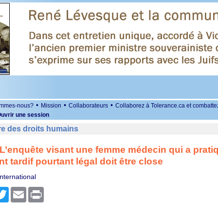
•
•
•
ommes-nous?
Mission
Collaborateurs
Collaborez à Tolerance.ca et combatte
uvrir une session
re des droits humains
L’enquête visant une femme médecin qui a prati
 tardif pourtant légal doit être close
nternational
r
cebook
Twitter
Email
Print