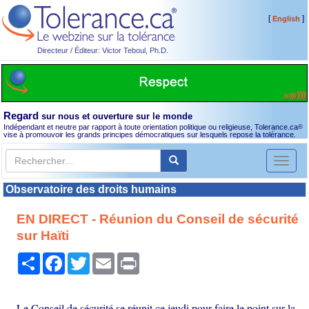
[
]
English
Directeur / Éditeur: Victor Teboul, Ph.D.
Regard
sur nous et ouverture sur le monde
Indépendant et neutre par rapport à toute orientation politique ou religieuse, Tolerance.ca
®
vise à promouvoir les grands principes démocratiques sur lesquels repose la tolérance.
Toggl
naviga
Observatoire des droits humains
EN DIRECT - Réunion du Conseil de sécurité
sur Haïti
Partager
Facebook
Twitter
Email
Print
Le Conseil de sécurité se réunit ce jeudi pour faire le point sur la