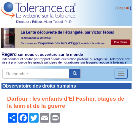
[
]
English
Directeur / Éditeur: Victor Teboul, Ph.D.
Regard
sur nous et ouverture sur le monde
Indépendant et neutre par rapport à toute orientation politique ou religieuse, Tolerance.ca
®
vise à promouvoir les grands principes démocratiques sur lesquels repose la tolérance.
Toggl
naviga
Observatoire des droits humains
Darfour : les enfants d’El Fasher, otages de
la faim et de la guerre
Partager
Facebook
Twitter
Email
Print