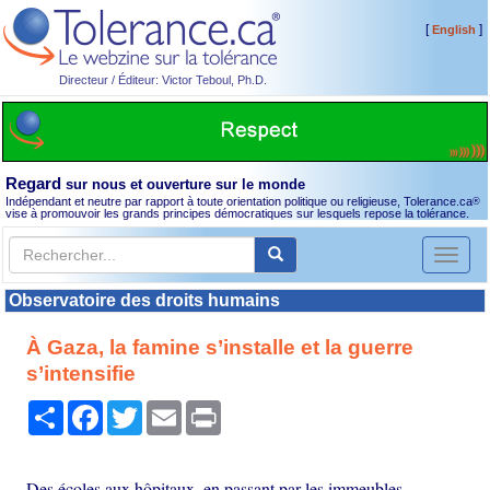
[
]
English
Directeur / Éditeur: Victor Teboul, Ph.D.
Regard
sur nous et ouverture sur le monde
Indépendant et neutre par rapport à toute orientation politique ou religieuse, Tolerance.ca
®
vise à promouvoir les grands principes démocratiques sur lesquels repose la tolérance.
Toggl
naviga
Observatoire des droits humains
À Gaza, la famine s’installe et la guerre
s’intensifie
Partager
Facebook
Twitter
Email
Print
Des écoles aux hôpitaux, en passant par les immeubles