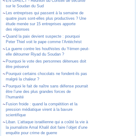
~
EN DIRECT - Réunion du Conseil de sécurité
sur le Soudan du Sud
~
Les entreprises qui passent à la semaine de
quatre jours sont-elles plus productives ? Une
étude menée sur 15 entreprises apporte
des réponses
~
Quand la paix devient suspecte : pourquoi
Peter Thiel voit le pape comme l’Antéchrist
~
La guerre contre les houthistes du Yémen peut-
elle détourner Riyad du Soudan ?
~
Pourquoi le vote des personnes détenues doit
être préservé
~
Pourquoi certains chocolats ne fondent-ils pas
malgré la chaleur ?
~
Pourquoi le fait de naître sans défense pourrait
être l’une des plus grandes forces de
l’humanité
~
Fusion froide : quand la compétition et la
pression médiatique virent à la bavure
scientifique
~
Liban. L’attaque israélienne qui a coûté la vie à
la journaliste Amal Khalil doit faire l’objet d’une
enquête pour crime de guerre