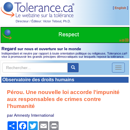
[
]
English
Directeur / Éditeur: Victor Teboul, Ph.D.
Regard
sur nous et ouverture sur le monde
Indépendant et neutre par rapport à toute orientation politique ou religieuse, Tolerance.ca
®
vise à promouvoir les grands principes démocratiques sur lesquels repose la tolérance.
Toggl
naviga
Observatoire des droits humains
Pérou. Une nouvelle loi accorde l’impunité
aux responsables de crimes contre
l’humanité
par Amnesty International
Partager
Facebook
Twitter
Email
Print