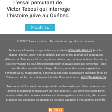
© 2026 Tolerance.ca
Inc. Tous droits de reproduction réservés.
®
www.tolerance.ca
Toutes les informations reproduites sur le site de
(articles,
images, photos, logos) sont protégées par des droits de propriété intellectuelle
détenus par Tolerance.ca
Inc. ou, dans certains cas, par leurs auteurs. Aucune de
®
ces informations ne peut être reproduite pour un usage autre que personnel. Toute
modification, reproduction à large diffusion, traduction, vente, exploitation
commerciale ou réutilisation du contenu du site sans l'autorisation préalable écrite de
info@tolerance.ca
Tolerance.ca
Inc. est strictement interdite. Pour information :
®
Tolerance.ca
Inc. n'est pas responsable des liens externes ni des contenus des
®
annonces publicitaires paraissant sur Tolerance.ca
. Les annonces publicitaires
®
peuvent utiliser des données relatives à votre navigation sur notre site, afin de vous
proposer des annonces de produits ou services adaptées à vos centres d'intérêts.