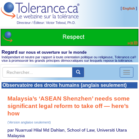
[
]
English
Directeur / Éditeur: Victor Teboul, Ph.D.
Regard
sur nous et ouverture sur le monde
Indépendant et neutre par rapport à toute orientation politique ou religieuse, Tolerance.ca
®
vise à promouvoir les grands principes démocratiques sur lesquels repose la tolérance.
Toggl
naviga
Observatoire des droits humains (anglais seulement)
Malaysia’s ‘ASEAN Shenzhen’ needs some
significant legal reform to take off — here’s
how
(Version anglaise seulement)
par Nuarrual Hilal Md Dahlan, School of Law, Universiti Utara
Malaysia