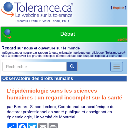
[
]
English
Directeur / Éditeur: Victor Teboul, Ph.D.
Regard
sur nous et ouverture sur le monde
Indépendant et neutre par rapport à toute orientation politique ou religieuse, Tolerance.ca
®
vise à promouvoir les grands principes démocratiques sur lesquels repose la tolérance.
Toggl
naviga
Observatoire des droits humains
L’épidémiologie sans les sciences
humaines : un regard incomplet sur la santé
par Bernard-Simon Leclerc, Coordonnateur académique du
doctorat professionnel en santé publique et enseignant en
épidémiologie, Université de Montréal
Partager
Facebook
Twitter
Email
Print