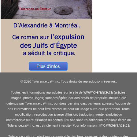
© 2026 Tolerance.ca
Inc. Tous droits de reproduction réservés.
®
www.tolerance.ca
Toutes les informations reproduites sur le site de
(articles,
images, photos, logos) sont protégées par des droits de propriété intellectuelle
détenus par Tolerance.ca
Inc. ou, dans certains cas, par leurs auteurs. Aucune de
®
ces informations ne peut être reproduite pour un usage autre que personnel. Toute
modification, reproduction à large diffusion, traduction, vente, exploitation
commerciale ou réutilisation du contenu du site sans l'autorisation préalable écrite de
info@tolerance.ca
Tolerance.ca
Inc. est strictement interdite. Pour information :
®
Tolerance.ca
Inc. n'est pas responsable des liens externes ni des contenus des
®