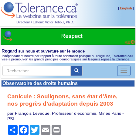
[
]
English
Directeur / Éditeur: Victor Teboul, Ph.D.
Regard
sur nous et ouverture sur le monde
Indépendant et neutre par rapport à toute orientation politique ou religieuse, Tolerance.ca
®
vise à promouvoir les grands principes démocratiques sur lesquels repose la tolérance.
Toggl
naviga
Observatoire des droits humains
Canicule : Soulignons, sans état d’âme,
nos progrès d’adaptation depuis 2003
par François Lévêque, Professeur d’économie, Mines Paris -
PSL
Partager
Facebook
Twitter
Email
Print