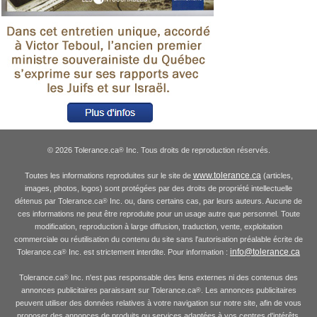
© 2026 Tolerance.ca
Inc. Tous droits de reproduction réservés.
®
www.tolerance.ca
Toutes les informations reproduites sur le site de
(articles,
images, photos, logos) sont protégées par des droits de propriété intellectuelle
détenus par Tolerance.ca
Inc. ou, dans certains cas, par leurs auteurs. Aucune de
®
ces informations ne peut être reproduite pour un usage autre que personnel. Toute
modification, reproduction à large diffusion, traduction, vente, exploitation
commerciale ou réutilisation du contenu du site sans l'autorisation préalable écrite de
info@tolerance.ca
Tolerance.ca
Inc. est strictement interdite. Pour information :
®
Tolerance.ca
Inc. n'est pas responsable des liens externes ni des contenus des
®
annonces publicitaires paraissant sur Tolerance.ca
. Les annonces publicitaires
®
peuvent utiliser des données relatives à votre navigation sur notre site, afin de vous
proposer des annonces de produits ou services adaptées à vos centres d'intérêts.