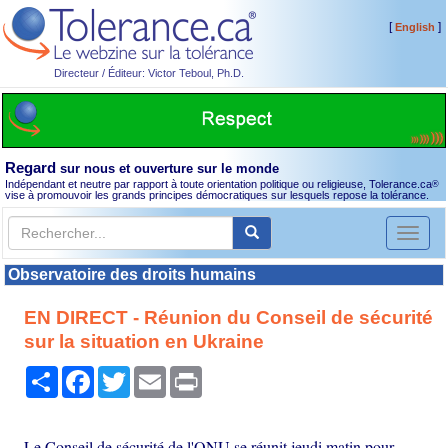
[
]
English
Directeur / Éditeur: Victor Teboul, Ph.D.
Regard
sur nous et ouverture sur le monde
Indépendant et neutre par rapport à toute orientation politique ou religieuse, Tolerance.ca
®
vise à promouvoir les grands principes démocratiques sur lesquels repose la tolérance.
Toggl
naviga
Observatoire des droits humains
EN DIRECT - Réunion du Conseil de sécurité
sur la situation en Ukraine
Partager
Facebook
Twitter
Email
Print
Le Conseil de sécurité de l'ONU se réunit jeudi matin pour