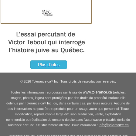
© 2026 Tolerance.ca
Inc. Tous droits de reproduction réservés.
®
www.tolerance.ca
Toutes les informations reproduites sur le site de
(articles,
images, photos, logos) sont protégées par des droits de propriété intellectuelle
détenus par Tolerance.ca
Inc. ou, dans certains cas, par leurs auteurs. Aucune de
®
ces informations ne peut être reproduite pour un usage autre que personnel. Toute
modification, reproduction à large diffusion, traduction, vente, exploitation
commerciale ou réutilisation du contenu du site sans l'autorisation préalable écrite de
info@tolerance.ca
Tolerance.ca
Inc. est strictement interdite. Pour information :
®