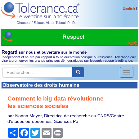
[
]
English
Directeur / Éditeur: Victor Teboul, Ph.D.
Regard
sur nous et ouverture sur le monde
Indépendant et neutre par rapport à toute orientation politique ou religieuse, Tolerance.ca
®
vise à promouvoir les grands principes démocratiques sur lesquels repose la tolérance.
Toggl
naviga
Observatoire des droits humains
Comment le big data révolutionne
les sciences sociales
par Nonna Mayer, Directrice de recherche au CNRS/Centre
d'études européennes, Sciences Po
Partager
Facebook
Twitter
Email
Print