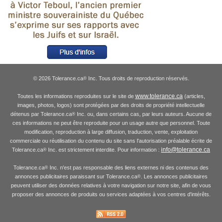
© 2026 Tolerance.ca
Inc. Tous droits de reproduction réservés.
®
www.tolerance.ca
Toutes les informations reproduites sur le site de
(articles,
images, photos, logos) sont protégées par des droits de propriété intellectuelle
détenus par Tolerance.ca
Inc. ou, dans certains cas, par leurs auteurs. Aucune de
®
ces informations ne peut être reproduite pour un usage autre que personnel. Toute
modification, reproduction à large diffusion, traduction, vente, exploitation
commerciale ou réutilisation du contenu du site sans l'autorisation préalable écrite de
info@tolerance.ca
Tolerance.ca
Inc. est strictement interdite. Pour information :
®
Tolerance.ca
Inc. n'est pas responsable des liens externes ni des contenus des
®
annonces publicitaires paraissant sur Tolerance.ca
. Les annonces publicitaires
®
peuvent utiliser des données relatives à votre navigation sur notre site, afin de vous
proposer des annonces de produits ou services adaptées à vos centres d'intérêts.