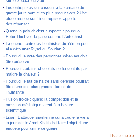
sur le Soudan du Sud
~
Les entreprises qui passent à la semaine de
quatre jours sont-elles plus productives ? Une
étude menée sur 15 entreprises apporte
des réponses
~
Quand la paix devient suspecte : pourquoi
Peter Thiel voit le pape comme l’Antéchrist
~
La guerre contre les houthistes du Yémen peut-
elle détourner Riyad du Soudan ?
~
Pourquoi le vote des personnes détenues doit
être préservé
~
Pourquoi certains chocolats ne fondent-ils pas
malgré la chaleur ?
~
Pourquoi le fait de naître sans défense pourrait
être l’une des plus grandes forces de
l’humanité
~
Fusion froide : quand la compétition et la
pression médiatique virent à la bavure
scientifique
~
Liban. L’attaque israélienne qui a coûté la vie à
la journaliste Amal Khalil doit faire l’objet d’une
enquête pour crime de guerre
Liste complète