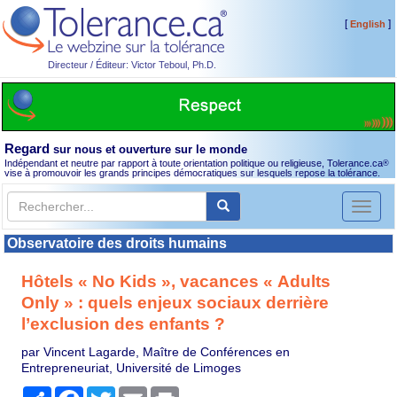
[
]
English
Directeur / Éditeur: Victor Teboul, Ph.D.
Regard
sur nous et ouverture sur le monde
Indépendant et neutre par rapport à toute orientation politique ou religieuse, Tolerance.ca
®
vise à promouvoir les grands principes démocratiques sur lesquels repose la tolérance.
Toggl
naviga
Observatoire des droits humains
Hôtels « No Kids », vacances « Adults
Only » : quels enjeux sociaux derrière
l’exclusion des enfants ?
par Vincent Lagarde, Maître de Conférences en
Entrepreneuriat, Université de Limoges
Partager
Facebook
Twitter
Email
Print