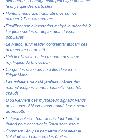
disparaître : l’héritage photographique oublié de
la physique des particules
~
Héritons-nous des traumatismes de nos
parents ? Pas exactement
~
Équilibrer son alimentation malgré la précarité ?
Enquête sur les stratégies des classes
populaires
~
Le Maroc, futur leader continental africain des
data centers et de l’IA
~
L’atelier Nawak, ou les ressorts des lieux
mythiques de la création
~
Ce que les sciences sociales doivent à
Edgar Morin
~
Les gobelets de café jetables libèrent des
microplastiques, surtout lorsqu’ils sont très
chauds
~
D’où viennent ces mystérieux signaux venus
de l’espace ? Nous avons trouvé leur « pierre
de Rosette »
~
Éclipse solaire : tout ce qu’il faut faire (et
éviter) pour observer le Soleil sans risque
~
Comment l’éclipse permettra d’observer le
Soleil dévier la lumière des étoiles