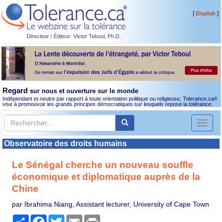
[
]
English
Directeur / Éditeur: Victor Teboul, Ph.D.
Regard
sur nous et ouverture sur le monde
Indépendant et neutre par rapport à toute orientation politique ou religieuse, Tolerance.ca
®
vise à promouvoir les grands principes démocratiques sur lesquels repose la tolérance.
Toggl
naviga
Observatoire des droits humains
Le Sénégal cherche un nouveau souffle
économique et diplomatique auprès de la
Chine
par Ibrahima Niang, Assistant lecturer, University of Cape Town
Partager
Facebook
Twitter
Email
Print