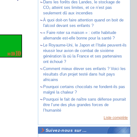
~
Dans les forêts des Landes, le stockage de
CO₂ atteint ses limites, et ce n’est pas
seulement dû aux incendies
~
À quoi doit-on faire attention quand on boit de
l'alcool devant ses enfants ?
~
« Faire roter sa maison » : cette habitude
allemande est-elle bonne pour la santé ?
~
Le Royaume-Uni, le Japon et l’Italie peuvent-ils
réussir leur avion de combat de sixième
génération là où la France et ses partenaires
ont échoué ?
~
Comment mieux élever ses enfants ? Voici les
résultats d'un projet testé dans huit pays
africains
~
Pourquoi certains chocolats ne fondent-ils pas
malgré la chaleur ?
~
Pourquoi le fait de naître sans défense pourrait
être l’une des plus grandes forces de
l’humanité
Liste complète
Suivez-nous sur ...