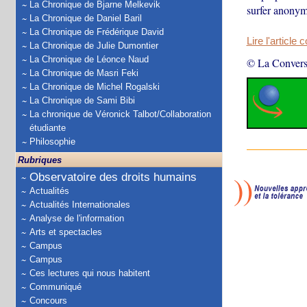
La Chronique de Bjarne Melkevik
surfer anonym
La Chronique de Daniel Baril
La Chronique de Frédérique David
Lire l'article 
La Chronique de Julie Dumontier
La Chronique de Léonce Naud
© La Convers
La Chronique de Masri Feki
La Chronique de Michel Rogalski
La Chronique de Sami Bibi
La chronique de Véronick Talbot/Collaboration
étudiante
Philosophie
Rubriques
Observatoire des droits humains
Actualités
Actualités Internationales
Analyse de l'information
Arts et spectacles
Campus
Campus
Ces lectures qui nous habitent
Communiqué
Concours