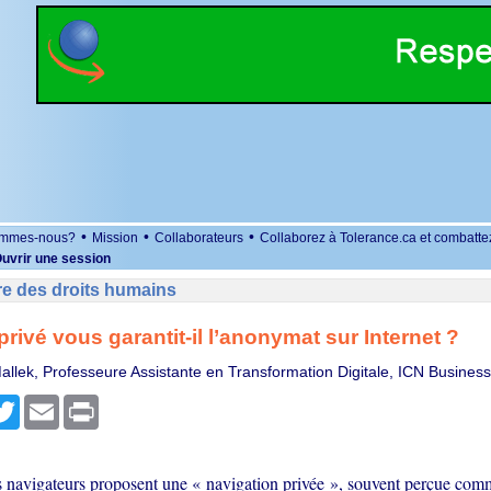
•
•
•
ommes-nous?
Mission
Collaborateurs
Collaborez à Tolerance.ca et combatte
uvrir une session
re des droits humains
rivé vous garantit-il l’anonymat sur Internet ?
allek, Professeure Assistante en Transformation Digitale, ICN Busines
r
cebook
Twitter
Email
Print
s navigateurs proposent une « navigation privée », souvent perçue co