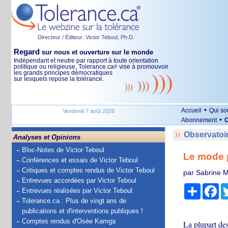
Directeur / Éditeur: Victor Teboul, Ph.D.
Regard
sur nous et ouverture sur le monde
Indépendant et neutre par rapport à toute orientation
politique ou religieuse, Tolerance.ca
vise à promouvoir
®
les grands principes démocratiques
sur lesquels repose la tolérance.
•
Accueil
Qui s
Vendredi 7 août 2026
•
Abonnement
O
Observatoi
Analyses et Opinions
Bloc-Notes de Victor Teboul
Le mode p
Conférences et essais de Victor Teboul
Critiques et comptes rendus de Victor Teboul
par Sabrine M
Entrevues accordées par Victor Teboul
Partage
Fa
Entrevues réalisées par Victor Teboul
Tolerance.ca : Plus de vingt ans de
publications et d'interventions publiques !
Comptes rendus d'Osée Kamga
La plupart de