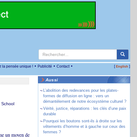
•
•
•
z la pensée unique !
Publicité
Contact
[
]
English
Aussi
~
L’abolition des redevances pour les plates-
formes de diffusion en ligne : vers un
démantèlement de notre écosystème culturel ?
s School
~
Vérité, justice, réparations : les clés d’une paix
durable
~
Pourquoi les boutons sont-ils à droite sur les
vêtements d’homme et à gauche sur ceux des
femmes ?
mme un moyen de