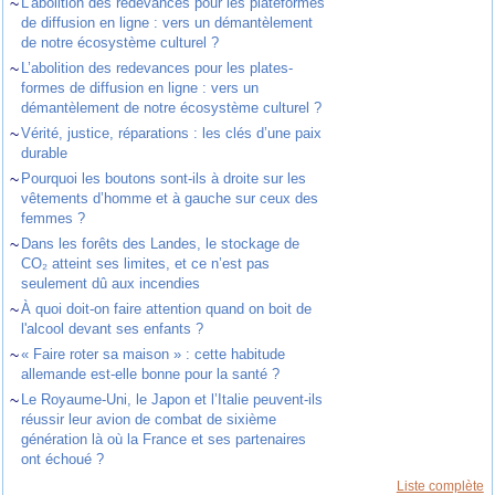
~
L’abolition des redevances pour les plateformes
de diffusion en ligne : vers un démantèlement
de notre écosystème culturel ?
~
L’abolition des redevances pour les plates-
formes de diffusion en ligne : vers un
démantèlement de notre écosystème culturel ?
~
Vérité, justice, réparations : les clés d’une paix
durable
~
Pourquoi les boutons sont-ils à droite sur les
vêtements d’homme et à gauche sur ceux des
femmes ?
~
Dans les forêts des Landes, le stockage de
CO₂ atteint ses limites, et ce n’est pas
seulement dû aux incendies
~
À quoi doit-on faire attention quand on boit de
l'alcool devant ses enfants ?
~
« Faire roter sa maison » : cette habitude
allemande est-elle bonne pour la santé ?
~
Le Royaume-Uni, le Japon et l’Italie peuvent-ils
réussir leur avion de combat de sixième
génération là où la France et ses partenaires
ont échoué ?
Liste complète