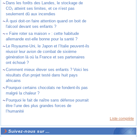
~
Dans les forêts des Landes, le stockage de
CO₂ atteint ses limites, et ce n’est pas
seulement dû aux incendies
~
À quoi doit-on faire attention quand on boit de
l'alcool devant ses enfants ?
~
« Faire roter sa maison » : cette habitude
allemande est-elle bonne pour la santé ?
~
Le Royaume-Uni, le Japon et l’Italie peuvent-ils
réussir leur avion de combat de sixième
génération là où la France et ses partenaires
ont échoué ?
~
Comment mieux élever ses enfants ? Voici les
résultats d'un projet testé dans huit pays
africains
~
Pourquoi certains chocolats ne fondent-ils pas
malgré la chaleur ?
~
Pourquoi le fait de naître sans défense pourrait
être l’une des plus grandes forces de
l’humanité
Liste complète
Suivez-nous sur ...