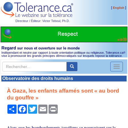
[
]
English
Directeur / Éditeur: Victor Teboul, Ph.D.
Regard
sur nous et ouverture sur le monde
Indépendant et neutre par rapport à toute orientation politique ou religieuse, Tolerance.ca
®
vise à promouvoir les grands principes démocratiques sur lesquels repose la tolérance.
Toggl
naviga
Observatoire des droits humains
À Gaza, les enfants affamés sont « au bord
du gouffre »
Partager
Facebook
Twitter
Email
Print
Alors que les bombardements israéliens se poursuivent sur la