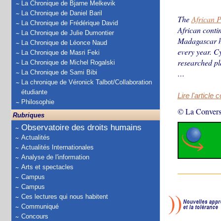
La Chronique de Bjarne Melkevik
La Chronique de Daniel Baril
The
African 
La Chronique de Frédérique David
African conti
La Chronique de Julie Dumontier
Madagascar ha
La Chronique de Léonce Naud
every year. Cy
La Chronique de Masri Feki
researched pl
La Chronique de Michel Rogalski
…
La Chronique de Sami Bibi
La chronique de Véronick Talbot/Collaboration
étudiante
Lire l'article 
Philosophie
© La Convers
Rubriques
Observatoire des droits humains
Actualités
Actualités Internationales
Analyse de l'information
Arts et spectacles
Campus
Campus
Ces lectures qui nous habitent
Communiqué
Concours