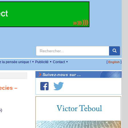
•
•
•
z la pensée unique !
Publicité
Contact
[
]
English
Suivez-nous sur ...
ecies –
G)