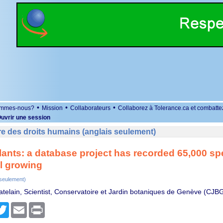
•
•
•
ommes-nous?
Mission
Collaborateurs
Collaborez à Tolerance.ca et combatte
uvrir une session
e des droits humains (anglais seulement)
plants: a database project has recorded 65,000 sp
ll growing
 seulement)
hatelain, Scientist, Conservatoire et Jardin botaniques de Genève (CJB
r
cebook
Twitter
Email
Print