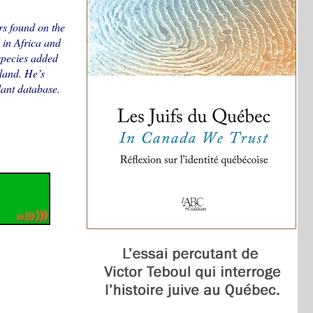
rs found on the
 in Africa and
species added
land. He’s
lant database.