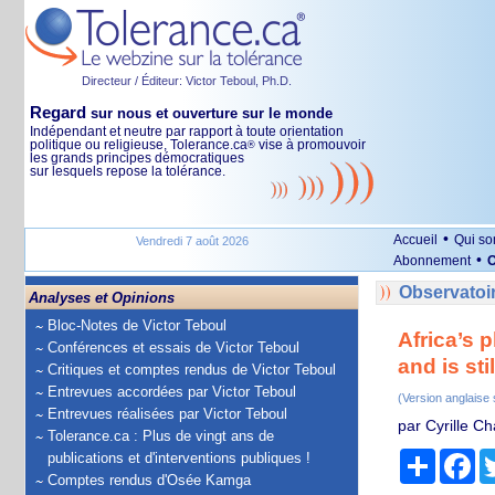
Directeur / Éditeur: Victor Teboul, Ph.D.
Regard
sur nous et ouverture sur le monde
Indépendant et neutre par rapport à toute orientation
politique ou religieuse, Tolerance.ca
vise à promouvoir
®
les grands principes démocratiques
sur lesquels repose la tolérance.
•
Accueil
Qui s
Vendredi 7 août 2026
•
Abonnement
O
Observatoir
Analyses et Opinions
Bloc-Notes de Victor Teboul
Africa’s 
Conférences et essais de Victor Teboul
and is sti
Critiques et comptes rendus de Victor Teboul
Entrevues accordées par Victor Teboul
(Version anglaise
Entrevues réalisées par Victor Teboul
par Cyrille C
Tolerance.ca : Plus de vingt ans de
Partage
Fa
publications et d'interventions publiques !
Comptes rendus d'Osée Kamga